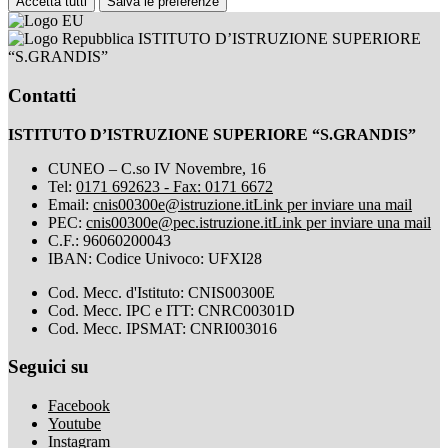
Accetta tutti
Salva le preferenze
ISTITUTO D’ISTRUZIONE SUPERIORE
“S.GRANDIS”
Contatti
ISTITUTO D’ISTRUZIONE SUPERIORE “S.GRANDIS”
CUNEO – C.so IV Novembre, 16
Tel:
0171 692623 - Fax: 0171 6672
Email:
cnis00300e@istruzione.it
Link per inviare una mail
PEC:
cnis00300e@pec.istruzione.it
Link per inviare una mail
C.F.: 96060200043
IBAN: Codice Univoco: UFXI28
Cod. Mecc. d'Istituto: CNIS00300E
Cod. Mecc. IPC e ITT: CNRC00301D
Cod. Mecc. IPSMAT: CNRI003016
Seguici su
Facebook
Youtube
Instagram