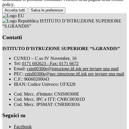
policy.
Accetta tutti
Salva le preferenze
ISTITUTO D’ISTRUZIONE SUPERIORE
“S.GRANDIS”
Contatti
ISTITUTO D’ISTRUZIONE SUPERIORE “S.GRANDIS”
CUNEO – C.so IV Novembre, 16
Tel:
0171 692623 - Fax: 0171 6672
Email:
cnis00300e@istruzione.it
Link per inviare una mail
PEC:
cnis00300e@pec.istruzione.it
Link per inviare una mail
C.F.: 96060200043
IBAN: Codice Univoco: UFXI28
Cod. Mecc. d'Istituto: CNIS00300E
Cod. Mecc. IPC e ITT: CNRC00301D
Cod. Mecc. IPSMAT: CNRI003016
Seguici su
Facebook