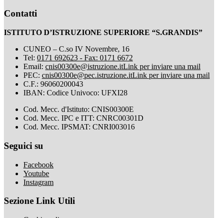
Contatti
ISTITUTO D’ISTRUZIONE SUPERIORE “S.GRANDIS”
CUNEO – C.so IV Novembre, 16
Tel:
0171 692623 - Fax: 0171 6672
Email:
cnis00300e@istruzione.it
Link per inviare una mail
PEC:
cnis00300e@pec.istruzione.it
Link per inviare una mail
C.F.: 96060200043
IBAN: Codice Univoco: UFXI28
Cod. Mecc. d'Istituto: CNIS00300E
Cod. Mecc. IPC e ITT: CNRC00301D
Cod. Mecc. IPSMAT: CNRI003016
Seguici su
Facebook
Youtube
Instagram
Sezione Link Utili