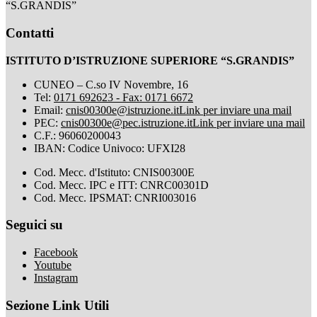
“S.GRANDIS”
Contatti
ISTITUTO D’ISTRUZIONE SUPERIORE “S.GRANDIS”
CUNEO – C.so IV Novembre, 16
Tel:
0171 692623 - Fax: 0171 6672
Email:
cnis00300e@istruzione.it
Link per inviare una mail
PEC:
cnis00300e@pec.istruzione.it
Link per inviare una mail
C.F.: 96060200043
IBAN: Codice Univoco: UFXI28
Cod. Mecc. d'Istituto: CNIS00300E
Cod. Mecc. IPC e ITT: CNRC00301D
Cod. Mecc. IPSMAT: CNRI003016
Seguici su
Facebook
Youtube
Instagram
Sezione Link Utili