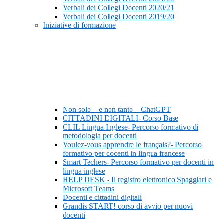
Verbali dei Collegi Docenti 2020/21
Verbali dei Collegi Docenti 2019/20
Iniziative di formazione
Non solo – e non tanto – ChatGPT
CITTADINI DIGITALI- Corso Base
CLIL Lingua Inglese- Percorso formativo di
metodologia per docenti
Voulez-vous apprendre le français?- Percorso
formativo per docenti in lingua francese
Smart Techers- Percorso formativo per docenti in
lingua inglese
HELP DESK - Il registro elettronico Spaggiari e
Microsoft Teams
Docenti e cittadini digitali
Grandis START! corso di avvio per nuovi
docenti