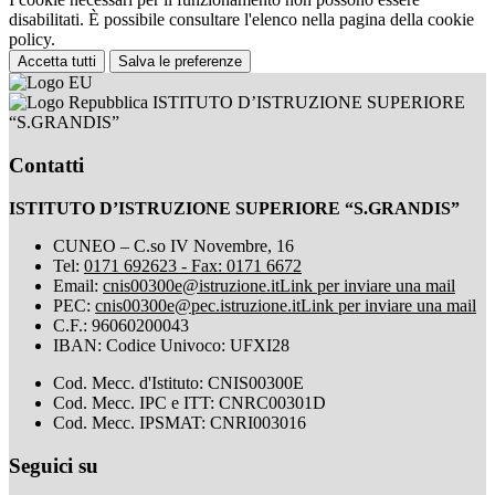
disabilitati. È possibile consultare l'elenco nella pagina della cookie
policy.
Accetta tutti
Salva le preferenze
ISTITUTO D’ISTRUZIONE SUPERIORE
“S.GRANDIS”
Contatti
ISTITUTO D’ISTRUZIONE SUPERIORE “S.GRANDIS”
CUNEO – C.so IV Novembre, 16
Tel:
0171 692623 - Fax: 0171 6672
Email:
cnis00300e@istruzione.it
Link per inviare una mail
PEC:
cnis00300e@pec.istruzione.it
Link per inviare una mail
C.F.: 96060200043
IBAN: Codice Univoco: UFXI28
Cod. Mecc. d'Istituto: CNIS00300E
Cod. Mecc. IPC e ITT: CNRC00301D
Cod. Mecc. IPSMAT: CNRI003016
Seguici su