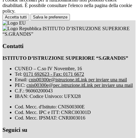
disabilitati. È possibile consultare l'elenco nella pagina della cookie
policy.
Accetta tutti
Salva le preferenze
ISTITUTO D’ISTRUZIONE SUPERIORE
“S.GRANDIS”
Contatti
ISTITUTO D’ISTRUZIONE SUPERIORE “S.GRANDIS”
CUNEO – C.so IV Novembre, 16
Tel:
0171 692623 - Fax: 0171 6672
Email:
cnis00300e@istruzione.it
Link per inviare una mail
PEC:
cnis00300e@pec.istruzione.it
Link per inviare una mail
C.F.: 96060200043
IBAN: Codice Univoco: UFXI28
Cod. Mecc. d'Istituto: CNIS00300E
Cod. Mecc. IPC e ITT: CNRC00301D
Cod. Mecc. IPSMAT: CNRI003016
Seguici su