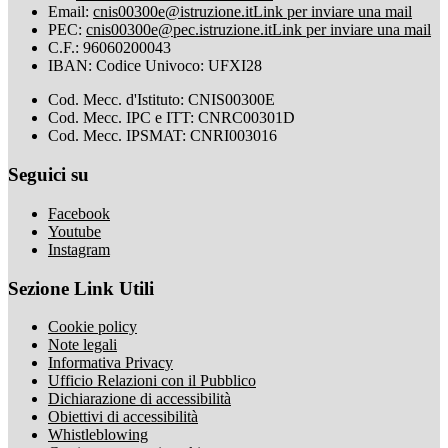
Email:
cnis00300e@istruzione.it
Link per inviare una mail
PEC:
cnis00300e@pec.istruzione.it
Link per inviare una mail
C.F.: 96060200043
IBAN: Codice Univoco: UFXI28
Cod. Mecc. d'Istituto: CNIS00300E
Cod. Mecc. IPC e ITT: CNRC00301D
Cod. Mecc. IPSMAT: CNRI003016
Seguici su
Facebook
Youtube
Instagram
Sezione Link Utili
Cookie policy
Note legali
Informativa Privacy
Ufficio Relazioni con il Pubblico
Dichiarazione di accessibilità
Obiettivi di accessibilità
Whistleblowing