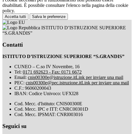
disabilitati. È possibile consultare l'elenco nella pagina della cookie
policy.
Accetta tutti
Salva le preferenze
ISTITUTO D’ISTRUZIONE SUPERIORE
“S.GRANDIS”
Contatti
ISTITUTO D’ISTRUZIONE SUPERIORE “S.GRANDIS”
CUNEO – C.so IV Novembre, 16
Tel:
0171 692623 - Fax: 0171 6672
Email:
cnis00300e@istruzione.it
Link per inviare una mail
PEC:
cnis00300e@pec.istruzione.it
Link per inviare una mail
C.F.: 96060200043
IBAN: Codice Univoco: UFXI28
Cod. Mecc. d'Istituto: CNIS00300E
Cod. Mecc. IPC e ITT: CNRC00301D
Cod. Mecc. IPSMAT: CNRI003016
Seguici su