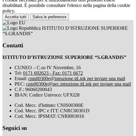
disabilitati. È possibile consultare l'elenco nella pagina della cookie
policy.
Accetta tutti
Salva le preferenze
ISTITUTO D’ISTRUZIONE SUPERIORE
“S.GRANDIS”
Contatti
ISTITUTO D’ISTRUZIONE SUPERIORE “S.GRANDIS”
CUNEO – C.so IV Novembre, 16
Tel:
0171 692623 - Fax: 0171 6672
Email:
cnis00300e@istruzione.it
Link per inviare una mail
PEC:
cnis00300e@pec.istruzione.it
Link per inviare una mail
C.F.: 96060200043
IBAN: Codice Univoco: UFXI28
Cod. Mecc. d'Istituto: CNIS00300E
Cod. Mecc. IPC e ITT: CNRC00301D
Cod. Mecc. IPSMAT: CNRI003016
Seguici su