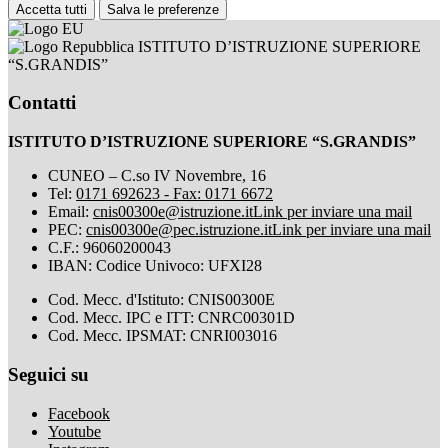
Accetta tutti
Salva le preferenze
ISTITUTO D’ISTRUZIONE SUPERIORE
“S.GRANDIS”
Contatti
ISTITUTO D’ISTRUZIONE SUPERIORE “S.GRANDIS”
CUNEO – C.so IV Novembre, 16
Tel:
0171 692623 - Fax: 0171 6672
Email:
cnis00300e@istruzione.it
Link per inviare una mail
PEC:
cnis00300e@pec.istruzione.it
Link per inviare una mail
C.F.: 96060200043
IBAN: Codice Univoco: UFXI28
Cod. Mecc. d'Istituto: CNIS00300E
Cod. Mecc. IPC e ITT: CNRC00301D
Cod. Mecc. IPSMAT: CNRI003016
Seguici su
Facebook
Youtube