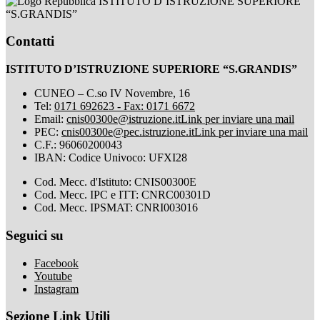
ISTITUTO D’ISTRUZIONE SUPERIORE
“S.GRANDIS”
Contatti
ISTITUTO D’ISTRUZIONE SUPERIORE “S.GRANDIS”
CUNEO – C.so IV Novembre, 16
Tel:
0171 692623 - Fax: 0171 6672
Email:
cnis00300e@istruzione.it
Link per inviare una mail
PEC:
cnis00300e@pec.istruzione.it
Link per inviare una mail
C.F.: 96060200043
IBAN: Codice Univoco: UFXI28
Cod. Mecc. d'Istituto: CNIS00300E
Cod. Mecc. IPC e ITT: CNRC00301D
Cod. Mecc. IPSMAT: CNRI003016
Seguici su
Facebook
Youtube
Instagram
Sezione Link Utili