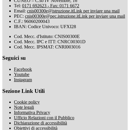
CUNEO – C.so IV Novembre, 16
Tel:
0171 692623 - Fax: 0171 6672
Email:
cnis00300e@istruzione.it
Link per inviare una mail
PEC:
cnis00300e@pec.istruzione.it
Link per inviare una mail
C.F.: 96060200043
IBAN: Codice Univoco: UFXI28
Cod. Mecc. d'Istituto: CNIS00300E
Cod. Mecc. IPC e ITT: CNRC00301D
Cod. Mecc. IPSMAT: CNRI003016
Seguici su
Facebook
Youtube
Instagram
Sezione Link Utili
Cookie policy
Note legali
Informativa Privacy
Ufficio Relazioni con il Pubblico
Dichiarazione di accessibilità
Obiettivi di accessibilità