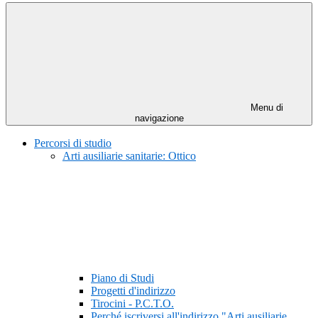
Menu di
navigazione
Percorsi di studio
Arti ausiliarie sanitarie: Ottico
Piano di Studi
Progetti d'indirizzo
Tirocini - P.C.T.O.
Perché iscriversi all'indirizzo "Arti ausiliarie