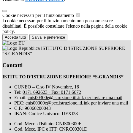
Cookie necessari per il funzionamento
I cookie necessari per il funzionamento non possono essere
disabilitati. È possibile consultare l'elenco nella pagina della cookie
policy.
Accetta tutti
Salva le preferenze
ISTITUTO D’ISTRUZIONE SUPERIORE
“S.GRANDIS”
Contatti
ISTITUTO D’ISTRUZIONE SUPERIORE “S.GRANDIS”
CUNEO – C.so IV Novembre, 16
Tel:
0171 692623 - Fax: 0171 6672
Email:
cnis00300e@istruzione.it
Link per inviare una mail
PEC:
cnis00300e@pec.istruzione.it
Link per inviare una mail
C.F.: 96060200043
IBAN: Codice Univoco: UFXI28
Cod. Mecc. d'Istituto: CNIS00300E
Cod. Mecc. IPC e ITT: CNRC00301D