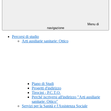
Menu di
navigazione
Percorsi di studio
Arti ausiliarie sanitarie: Ottico
Piano di Studi
Progetti d'indirizzo
Tirocini - P.C.T.O.
Perché iscriversi all'indirizzo "Arti ausiliarie
sanitarie: Ottico"
Servizi per la Sanità e l'Assistenza Sociale