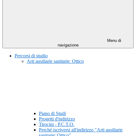
Menu di
navigazione
Percorsi di studio
Arti ausiliarie sanitarie: Ottico
Piano di Studi
Progetti d'indirizzo
Tirocini - P.C.T.O.
Perché iscriversi all'indirizzo "Arti ausiliarie
sanitarie: Ottico"