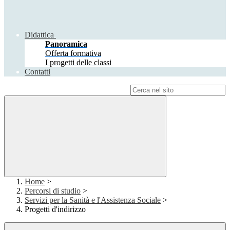
Didattica
Panoramica
Offerta formativa
I progetti delle classi
Contatti
Campo di ricerca per le pagine del sito
Home
>
Percorsi di studio
>
Servizi per la Sanità e l'Assistenza Sociale
>
Progetti d'indirizzo