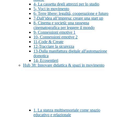
4- La cassetta degli attrezzi per lo studio
5- Voci in movimento
6- Terre libere: legalità, cooperazione e futuro
7-Dall’idea all’impresa: creare una start up
8- Cinema e società: una rassegna
cinematografica per leggere il mondo
9- Connessioni emotive 1
10- Connessioni emotive 2
11-Code & Create
12-Tracciare la sicurezza
13-Dalla manifattura digitale all'automazione
domotica
14- Ecosentieri
Hub 38: Innovare didattica & spazi in movimento
1. La stanza multisensoriale come spazio
educativo e relazionale