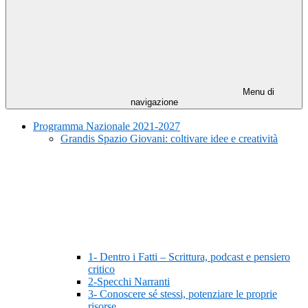
Menu di
navigazione
Programma Nazionale 2021-2027
Grandis Spazio Giovani: coltivare idee e creatività
1- Dentro i Fatti – Scrittura, podcast e pensiero
critico
2-Specchi Narranti
3- Conoscere sé stessi, potenziare le proprie
risorse