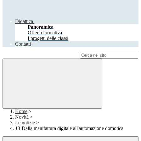
Didattica
Panoramica
Offerta formativa
I progetti delle classi
Contatti
Campo di ricerca per le pagine del sito
Home
>
Novità
>
Le notizie
>
13-Dalla manifattura digitale all'automazione domotica