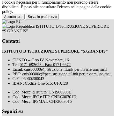
I cookie necessari per il funzionamento non possono essere
disabilitati. È possibile consultare l'elenco nella pagina della cookie
policy.
Accetta tutti
Salva le preferenze
ISTITUTO D’ISTRUZIONE SUPERIORE
“S.GRANDIS”
Contatti
ISTITUTO D’ISTRUZIONE SUPERIORE “S.GRANDIS”
CUNEO – C.so IV Novembre, 16
Tel:
0171 692623 - Fax: 0171 6672
Email:
cnis00300e@istruzione.it
Link per inviare una mail
PEC:
cnis00300e@pec.istruzione.it
Link per inviare una mail
C.F.: 96060200043
IBAN: Codice Univoco: UFXI28
Cod. Mecc. d'Istituto: CNIS00300E
Cod. Mecc. IPC e ITT: CNRC00301D
Cod. Mecc. IPSMAT: CNRI003016
Seguici su