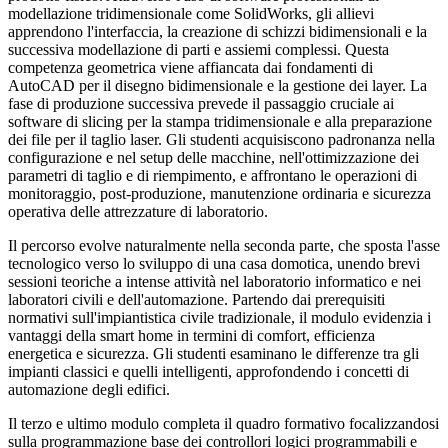
modellazione tridimensionale come
SolidWorks
, gli allievi
apprendono l'interfaccia, la creazione di schizzi bidimensionali e la
successiva modellazione di
parti e assiemi complessi. Questa
competenza geometrica viene affiancata dai fondamenti di
AutoCAD per il disegno bidimensionale e la gestione dei
layer
. La
fase di produzione successiva prevede il passaggio cruciale ai
software di
slicing
per la stampa tridimensionale e alla preparazione
dei file per il taglio laser. Gli studenti acquisiscono padronanza nella
configurazione e nel setup delle macchine, nell'ottimizzazione dei
parametri di taglio e di riempimento, e affrontano le operazioni di
monitoraggio, post-produzione, manutenzione ordinaria e sicurezza
operativa delle attrezzature di laboratorio.
Il percorso evolve naturalmente nella seconda parte, che sposta l'asse
tecnologico verso lo sviluppo di una casa domotica, unendo brevi
sessioni teoriche a intense attività nel laboratorio informatico e nei
laboratori civili e dell'automazione. Partendo dai prerequisiti
normativi sull'impiantistica civile tradizionale, il modulo evidenzia i
vantaggi della smart home in termini di comfort, efficienza
energetica e sicurezza. Gli studenti esaminano le differenze tra gli
impianti classici e quelli intelligenti, approfondendo i concetti di
automazione degli edifici.
Il terzo e ultimo modulo completa il quadro formativo focalizzandosi
sulla programmazione base dei controllori logici programmabili e