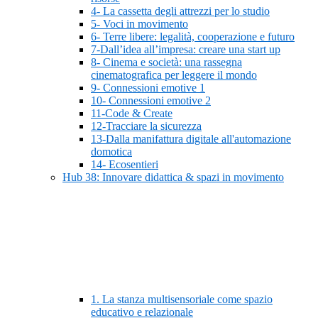
4- La cassetta degli attrezzi per lo studio
5- Voci in movimento
6- Terre libere: legalità, cooperazione e futuro
7-Dall’idea all’impresa: creare una start up
8- Cinema e società: una rassegna
cinematografica per leggere il mondo
9- Connessioni emotive 1
10- Connessioni emotive 2
11-Code & Create
12-Tracciare la sicurezza
13-Dalla manifattura digitale all'automazione
domotica
14- Ecosentieri
Hub 38: Innovare didattica & spazi in movimento
1. La stanza multisensoriale come spazio
educativo e relazionale