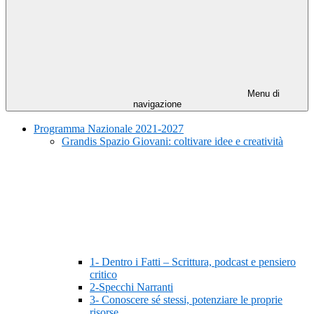
Menu di
navigazione
Programma Nazionale 2021-2027
Grandis Spazio Giovani: coltivare idee e creatività
1- Dentro i Fatti – Scrittura, podcast e pensiero
critico
2-Specchi Narranti
3- Conoscere sé stessi, potenziare le proprie
risorse