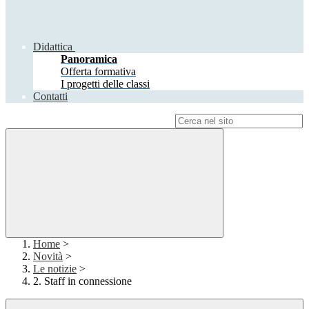
Didattica
Panoramica
Offerta formativa
I progetti delle classi
Contatti
Campo di ricerca per le pagine del sito
Home
>
Novità
>
Le notizie
>
2. Staff in connessione