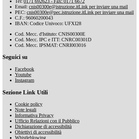
Tel:
0171 692623 - Fax: 0171 6672
Email:
cnis00300e@istruzione.it
Link per inviare una mail
PEC:
cnis00300e@pec.istruzione.it
Link per inviare una mail
C.F.: 96060200043
IBAN: Codice Univoco: UFXI28
Cod. Mecc. d'Istituto: CNIS00300E
Cod. Mecc. IPC e ITT: CNRC00301D
Cod. Mecc. IPSMAT: CNRI003016
Seguici su
Facebook
Youtube
Instagram
Sezione Link Utili
Cookie policy
Note legali
Informativa Privacy
Ufficio Relazioni con il Pubblico
Dichiarazione di accessibilità
Obiettivi di accessibilità
Whistleblowing