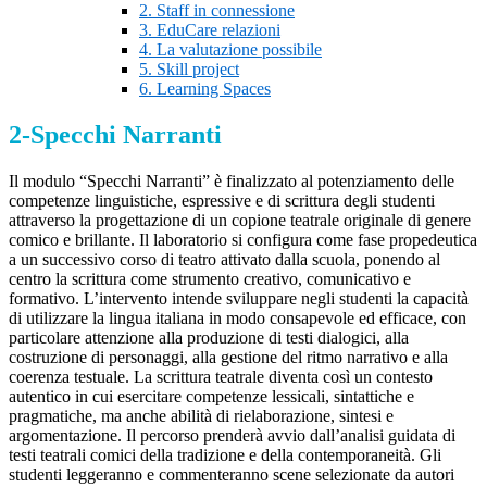
2. Staff in connessione
3. EduCare relazioni
4. La valutazione possibile
5. Skill project
6. Learning Spaces
2-Specchi Narranti
Il modulo “Specchi Narranti”
è finalizzato al potenziamento delle
competenze linguistiche,
espressive e di scrittura degli studenti
attraverso la progettazione di un copione teatrale originale di genere
comico e brillante. Il laboratorio si configura come fase propedeutica
a un successivo corso di teatro attivato dalla scuola, ponendo al
centro la scrittura come strumento creativo, comunicativo e
formativo. L’intervento intende sviluppare negli studenti la capacità
di utilizzare la lingua italiana in modo consapevole ed efficace, con
particolare attenzione alla produzione di testi dialogici, alla
costruzione di personaggi, alla gestione del ritmo narrativo e alla
coerenza testuale. La scrittura
teatrale diventa così un contesto
autentico in cui esercitare competenze lessicali, sintattiche e
pragmatiche, ma anche abilità di rielaborazione, sintesi e
argomentazione. Il percorso prenderà avvio dall’analisi guidata di
testi teatrali comici della tradizione e della contemporaneità. Gli
studenti leggeranno e commenteranno scene selezionate da autori