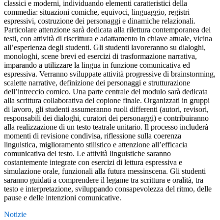
classici e moderni, individuando elementi caratteristici della
commedia: situazioni comiche, equivoci, linguaggio, registri
espressivi, costruzione dei personaggi e dinamiche relazionali.
Particolare attenzione sarà dedicata alla rilettura contemporanea dei
testi, con attività di riscrittura e adattamento in chiave attuale, vicina
all’esperienza degli studenti. Gli studenti lavoreranno su dialoghi,
monologhi, scene brevi ed esercizi di trasformazione narrativa,
imparando a utilizzare la lingua in funzione comunicativa ed
espressiva. Verranno sviluppate attività progressive di brainstorming,
scalette narrative, definizione dei personaggi e strutturazione
dell’intreccio comico. Una parte centrale del modulo sarà dedicata
alla scrittura collaborativa del copione finale. Organizzati in gruppi
di lavoro, gli studenti assumeranno ruoli differenti (autori, revisori,
responsabili dei dialoghi, curatori dei personaggi) e contribuiranno
alla realizzazione di un testo teatrale unitario. Il processo includerà
momenti di revisione condivisa, riflessione sulla coerenza
linguistica, miglioramento stilistico e attenzione all’efficacia
comunicativa del testo. Le attività linguistiche saranno
costantemente integrate con esercizi di lettura espressiva e
simulazione orale, funzionali alla futura messinscena. Gli studenti
saranno guidati a comprendere il legame tra scrittura e oralità, tra
testo e interpretazione, sviluppando consapevolezza del ritmo, delle
pause e delle intenzioni comunicative.
Notizie