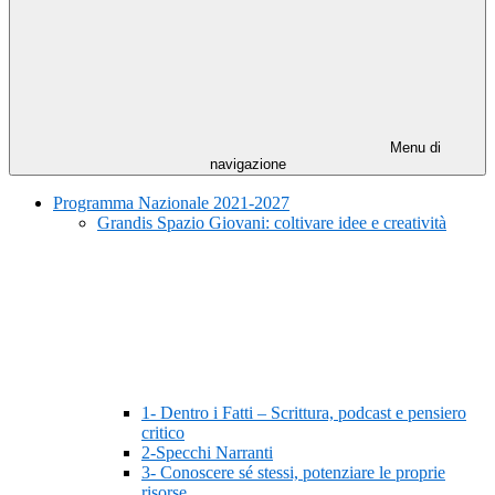
Menu di
navigazione
Programma Nazionale 2021-2027
Grandis Spazio Giovani: coltivare idee e creatività
1- Dentro i Fatti – Scrittura, podcast e pensiero
critico
2-Specchi Narranti
3- Conoscere sé stessi, potenziare le proprie
risorse