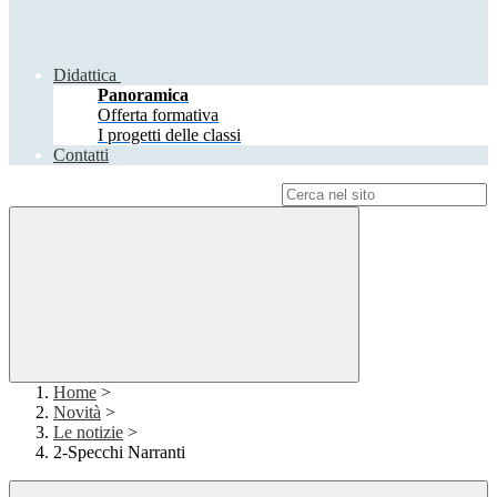
Didattica
Panoramica
Offerta formativa
I progetti delle classi
Contatti
Campo di ricerca per le pagine del sito
Home
>
Novità
>
Le notizie
>
2-Specchi Narranti