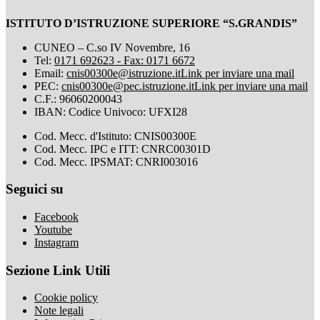
ISTITUTO D’ISTRUZIONE SUPERIORE “S.GRANDIS”
CUNEO – C.so IV Novembre, 16
Tel:
0171 692623 - Fax: 0171 6672
Email:
cnis00300e@istruzione.it
Link per inviare una mail
PEC:
cnis00300e@pec.istruzione.it
Link per inviare una mail
C.F.: 96060200043
IBAN: Codice Univoco: UFXI28
Cod. Mecc. d'Istituto: CNIS00300E
Cod. Mecc. IPC e ITT: CNRC00301D
Cod. Mecc. IPSMAT: CNRI003016
Seguici su
Facebook
Youtube
Instagram
Sezione Link Utili
Cookie policy
Note legali