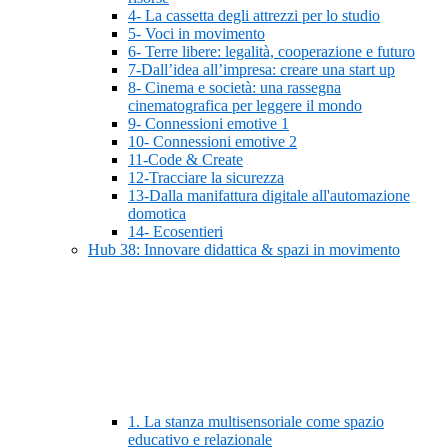
4- La cassetta degli attrezzi per lo studio
5- Voci in movimento
6- Terre libere: legalità, cooperazione e futuro
7-Dall’idea all’impresa: creare una start up
8- Cinema e società: una rassegna
cinematografica per leggere il mondo
9- Connessioni emotive 1
10- Connessioni emotive 2
11-Code & Create
12-Tracciare la sicurezza
13-Dalla manifattura digitale all'automazione
domotica
14- Ecosentieri
Hub 38: Innovare didattica & spazi in movimento
1. La stanza multisensoriale come spazio
educativo e relazionale