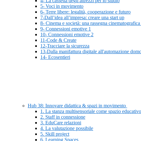
4- La cassetta degli attrezzi per lo studio
5- Voci in movimento
6- Terre libere: legalità, cooperazione e futuro
7-Dall’idea all’impresa: creare una start up
8- Cinema e società: una rassegna cinematografica
9- Connessioni emotive 1
10- Connessioni emotive 2
11-Code & Create
12-Tracciare la sicurezza
13-Dalla manifattura digitale all'automazione domo
14- Ecosentieri
Hub 38: Innovare didattica & spazi in movimento
1. La stanza multisensoriale come spazio educativo
2. Staff in connessione
3. EduCare relazioni
4. La valutazione possibile
5. Skill project
6. Learning Spaces