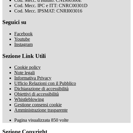
Cod. Mecc. d'Istituto: CNIS00300E
Cod. Mecc. IPC e ITT: CNRC00301D
Cod. Mecc. IPSMAT: CNRI003016
Seguici su
Facebook
Youtube
Instagram
Sezione Link Utili
Cookie policy
Note legali
Informativa Privacy
Ufficio Relazioni con il Pubblico
Dichiarazione di accessibilità
Obiettivi di accessibilità
Whistleblowing
Gestione consensi cookie
Amministrazione trasparente
Pagina visualizzata
850
volte
Sezione Copyright