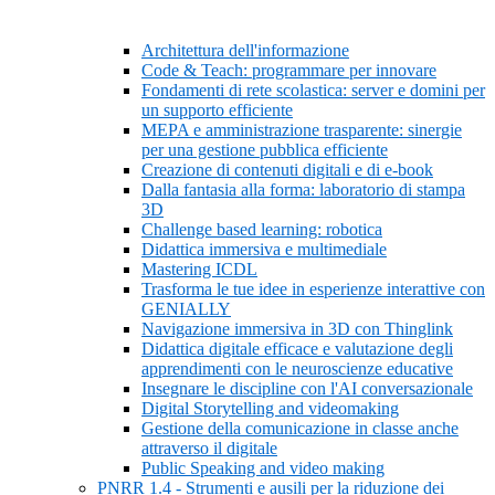
Architettura dell'informazione
Code & Teach: programmare per innovare
Fondamenti di rete scolastica: server e domini per
un supporto efficiente
MEPA e amministrazione trasparente: sinergie
per una gestione pubblica efficiente
Creazione di contenuti digitali e di e-book
Dalla fantasia alla forma: laboratorio di stampa
3D
Challenge based learning: robotica
Didattica immersiva e multimediale
Mastering ICDL
Trasforma le tue idee in esperienze interattive con
GENIALLY
Navigazione immersiva in 3D con Thinglink
Didattica digitale efficace e valutazione degli
apprendimenti con le neuroscienze educative
Insegnare le discipline con l'AI conversazionale
Digital Storytelling and videomaking
Gestione della comunicazione in classe anche
attraverso il digitale
Public Speaking and video making
PNRR 1.4 - Strumenti e ausili per la riduzione dei