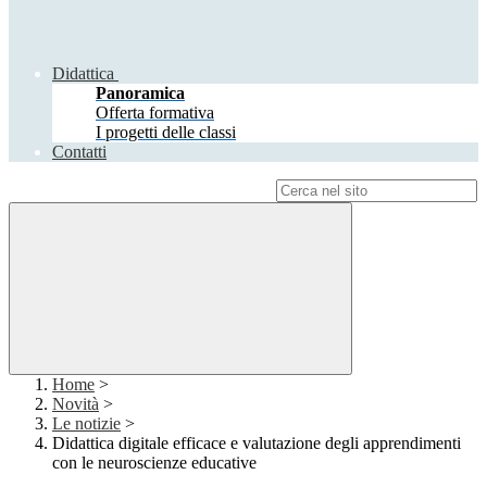
Didattica
Panoramica
Offerta formativa
I progetti delle classi
Contatti
Campo di ricerca per le pagine del sito
Home
>
Novità
>
Le notizie
>
Didattica digitale efficace e valutazione degli apprendimenti
con le neuroscienze educative