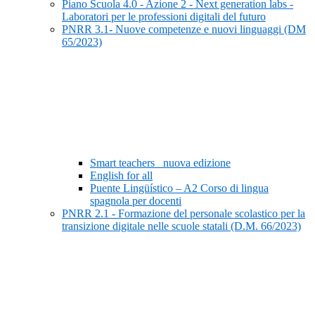
Piano Scuola 4.0 - Azione 2 - Next generation labs -
Laboratori per le professioni digitali del futuro
PNRR 3.1- Nuove competenze e nuovi linguaggi (DM
65/2023)
Smart teachers_ nuova edizione
English for all
Puente Lingüístico – A2 Corso di lingua
spagnola per docenti
PNRR 2.1 - Formazione del personale scolastico per la
transizione digitale nelle scuole statali (D.M. 66/2023)