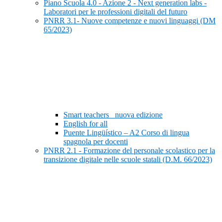
Piano Scuola 4.0 - Azione 2 - Next generation labs -
Laboratori per le professioni digitali del futuro
PNRR 3.1- Nuove competenze e nuovi linguaggi (DM
65/2023)
Smart teachers_ nuova edizione
English for all
Puente Lingüístico – A2 Corso di lingua
spagnola per docenti
PNRR 2.1 - Formazione del personale scolastico per la
transizione digitale nelle scuole statali (D.M. 66/2023)