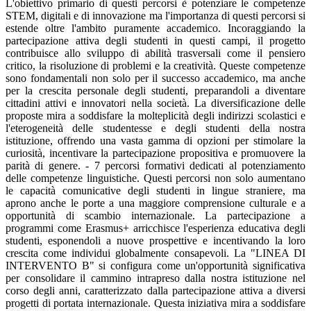
L'obiettivo primario di questi percorsi è potenziare le competenze
STEM, digitali e di innovazione ma l'importanza di questi percorsi si
estende oltre l'ambito puramente accademico. Incoraggiando la
partecipazione attiva degli studenti in questi campi, il progetto
contribuisce allo sviluppo di abilità trasversali come il pensiero
critico, la risoluzione di problemi e la creatività. Queste competenze
sono fondamentali non solo per il successo accademico, ma anche
per la crescita personale degli studenti, preparandoli a diventare
cittadini attivi e innovatori nella società. La diversificazione delle
proposte mira a soddisfare la molteplicità degli indirizzi scolastici e
l'eterogeneità delle studentesse e degli studenti della nostra
istituzione, offrendo una vasta gamma di opzioni per stimolare la
curiosità, incentivare la partecipazione propositiva e promuovere la
parità di genere. - 7 percorsi formativi dedicati al potenziamento
delle competenze linguistiche. Questi percorsi non solo aumentano
le capacità comunicative degli studenti in lingue straniere, ma
aprono anche le porte a una maggiore comprensione culturale e a
opportunità di scambio internazionale. La partecipazione a
programmi come Erasmus+ arricchisce l'esperienza educativa degli
studenti, esponendoli a nuove prospettive e incentivando la loro
crescita come individui globalmente consapevoli. La "LINEA DI
INTERVENTO B" si configura come un'opportunità significativa
per consolidare il cammino intrapreso dalla nostra istituzione nel
corso degli anni, caratterizzato dalla partecipazione attiva a diversi
progetti di portata internazionale. Questa iniziativa mira a soddisfare