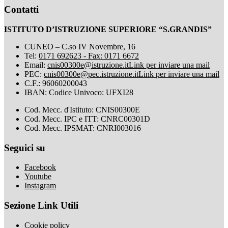
Contatti
ISTITUTO D’ISTRUZIONE SUPERIORE “S.GRANDIS”
CUNEO – C.so IV Novembre, 16
Tel:
0171 692623 - Fax: 0171 6672
Email:
cnis00300e@istruzione.it
Link per inviare una mail
PEC:
cnis00300e@pec.istruzione.it
Link per inviare una mail
C.F.: 96060200043
IBAN: Codice Univoco: UFXI28
Cod. Mecc. d'Istituto: CNIS00300E
Cod. Mecc. IPC e ITT: CNRC00301D
Cod. Mecc. IPSMAT: CNRI003016
Seguici su
Facebook
Youtube
Instagram
Sezione Link Utili
Cookie policy