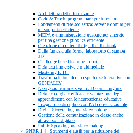
Architettura dell'informazione
Code & Teach: programmare per innovare
Fondamenti di rete scolastica: server e domini per
un supporto efficiente
MEPA e amministrazione trasparente: sinergie
per una gestione pubblica efficiente
Creazione di contenuti digitali e di e-book
Dalla fantasia alla forma: laboratorio di stampa
3D
Challenge based learning: robotica
Didattica immersiva e multimediale
Mastering ICDL
Trasforma le tue idee in esperienze interattive con
GENIALLY
Navigazione immersiva in 3D con Thinglink
Didattica digitale efficace e valutazione degli
apprendimenti con le neuroscienze educative
Insegnare le discipline con l'AI conversazionale
Digital Storytelling and videomaking
Gestione della comunicazione in classe anche
attraverso il digitale
Public Speaking and video making
PNRR 1.4 - Strumenti e ausili per la riduzione dei