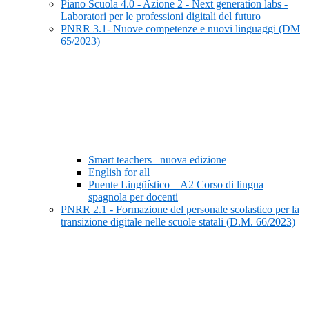
Piano Scuola 4.0 - Azione 2 - Next generation labs -
Laboratori per le professioni digitali del futuro
PNRR 3.1- Nuove competenze e nuovi linguaggi (DM
65/2023)
Smart teachers_ nuova edizione
English for all
Puente Lingüístico – A2 Corso di lingua
spagnola per docenti
PNRR 2.1 - Formazione del personale scolastico per la
transizione digitale nelle scuole statali (D.M. 66/2023)