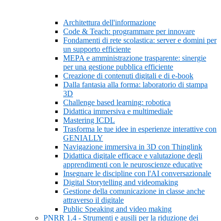
Architettura dell'informazione
Code & Teach: programmare per innovare
Fondamenti di rete scolastica: server e domini per
un supporto efficiente
MEPA e amministrazione trasparente: sinergie
per una gestione pubblica efficiente
Creazione di contenuti digitali e di e-book
Dalla fantasia alla forma: laboratorio di stampa
3D
Challenge based learning: robotica
Didattica immersiva e multimediale
Mastering ICDL
Trasforma le tue idee in esperienze interattive con
GENIALLY
Navigazione immersiva in 3D con Thinglink
Didattica digitale efficace e valutazione degli
apprendimenti con le neuroscienze educative
Insegnare le discipline con l'AI conversazionale
Digital Storytelling and videomaking
Gestione della comunicazione in classe anche
attraverso il digitale
Public Speaking and video making
PNRR 1.4 - Strumenti e ausili per la riduzione dei