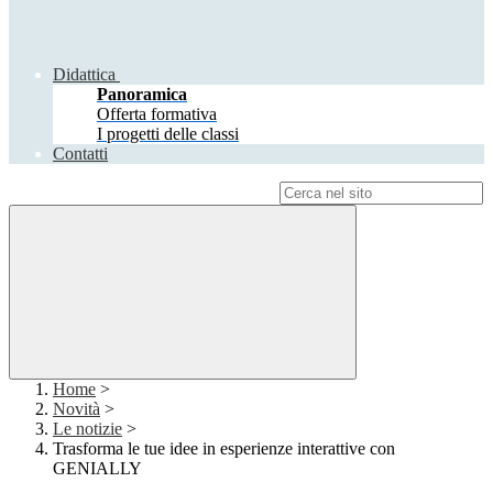
Didattica
Panoramica
Offerta formativa
I progetti delle classi
Contatti
Campo di ricerca per le pagine del sito
Home
>
Novità
>
Le notizie
>
Trasforma le tue idee in esperienze interattive con
GENIALLY