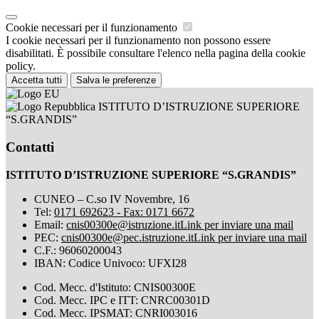
Cookie necessari per il funzionamento
I cookie necessari per il funzionamento non possono essere
disabilitati. È possibile consultare l'elenco nella pagina della cookie
policy.
Accetta tutti
Salva le preferenze
ISTITUTO D’ISTRUZIONE SUPERIORE
“S.GRANDIS”
Contatti
ISTITUTO D’ISTRUZIONE SUPERIORE “S.GRANDIS”
CUNEO – C.so IV Novembre, 16
Tel:
0171 692623 - Fax: 0171 6672
Email:
cnis00300e@istruzione.it
Link per inviare una mail
PEC:
cnis00300e@pec.istruzione.it
Link per inviare una mail
C.F.: 96060200043
IBAN: Codice Univoco: UFXI28
Cod. Mecc. d'Istituto: CNIS00300E
Cod. Mecc. IPC e ITT: CNRC00301D
Cod. Mecc. IPSMAT: CNRI003016