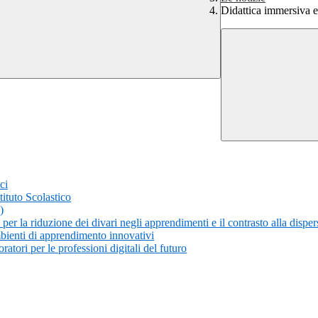
Didattica immersiva 
ci
tituto Scolastico
)
r la riduzione dei divari negli apprendimenti e il contrasto alla dispe
bienti di apprendimento innovativi
atori per le professioni digitali del futuro