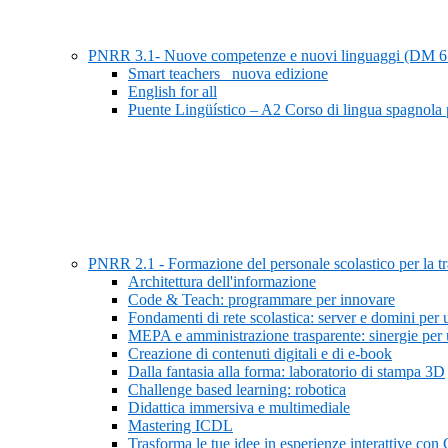
PNRR 3.1- Nuove competenze e nuovi linguaggi (DM 
Smart teachers_ nuova edizione
English for all
Puente Lingüístico – A2 Corso di lingua spagnola 
PNRR 2.1 - Formazione del personale scolastico per la tra
Architettura dell'informazione
Code & Teach: programmare per innovare
Fondamenti di rete scolastica: server e domini per 
MEPA e amministrazione trasparente: sinergie per u
Creazione di contenuti digitali e di e-book
Dalla fantasia alla forma: laboratorio di stampa 3D
Challenge based learning: robotica
Didattica immersiva e multimediale
Mastering ICDL
Trasforma le tue idee in esperienze interattive 