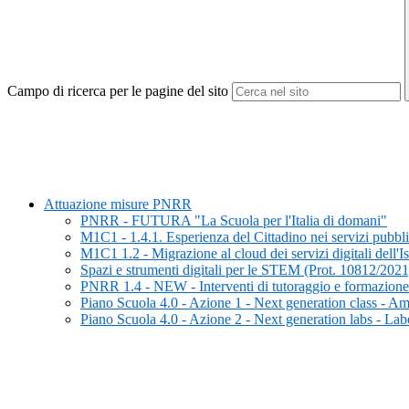
Campo di ricerca per le pagine del sito
Attuazione misure PNRR
PNRR - FUTURA "La Scuola per l'Italia di domani"
M1C1 - 1.4.1. Esperienza del Cittadino nei servizi pubbli
M1C1 1.2 - Migrazione al cloud dei servizi digitali dell'Is
Spazi e strumenti digitali per le STEM (Prot. 10812/2021
PNRR 1.4 - NEW - Interventi di tutoraggio e formazione pe
Piano Scuola 4.0 - Azione 1 - Next generation class - Am
Piano Scuola 4.0 - Azione 2 - Next generation labs - Labor