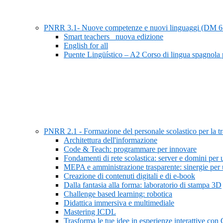
PNRR 3.1- Nuove competenze e nuovi linguaggi (DM 
Smart teachers_ nuova edizione
English for all
Puente Lingüístico – A2 Corso di lingua spagnola 
PNRR 2.1 - Formazione del personale scolastico per la tra
Architettura dell'informazione
Code & Teach: programmare per innovare
Fondamenti di rete scolastica: server e domini per 
MEPA e amministrazione trasparente: sinergie per u
Creazione di contenuti digitali e di e-book
Dalla fantasia alla forma: laboratorio di stampa 3D
Challenge based learning: robotica
Didattica immersiva e multimediale
Mastering ICDL
Trasforma le tue idee in esperienze interattive 