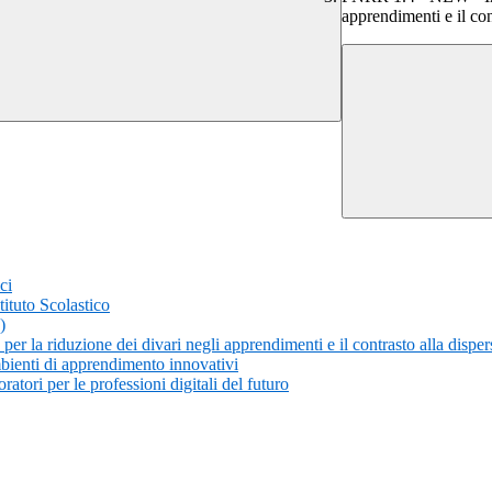
apprendimenti e il co
ci
tituto Scolastico
)
r la riduzione dei divari negli apprendimenti e il contrasto alla dispe
bienti di apprendimento innovativi
atori per le professioni digitali del futuro