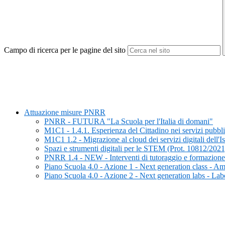
Campo di ricerca per le pagine del sito
Attuazione misure PNRR
PNRR - FUTURA "La Scuola per l'Italia di domani"
M1C1 - 1.4.1. Esperienza del Cittadino nei servizi pubbli
M1C1 1.2 - Migrazione al cloud dei servizi digitali dell'Is
Spazi e strumenti digitali per le STEM (Prot. 10812/2021
PNRR 1.4 - NEW - Interventi di tutoraggio e formazione pe
Piano Scuola 4.0 - Azione 1 - Next generation class - Am
Piano Scuola 4.0 - Azione 2 - Next generation labs - Labor