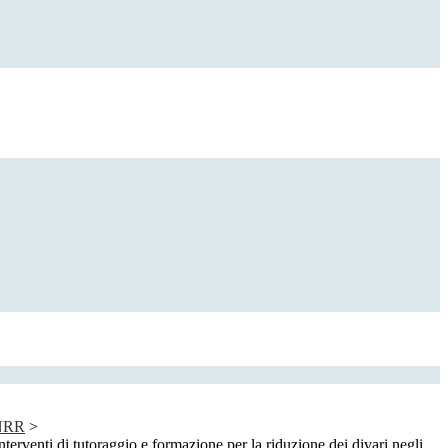
PNRR
>
rventi di tutoraggio e formazione per la riduzione dei divari negli