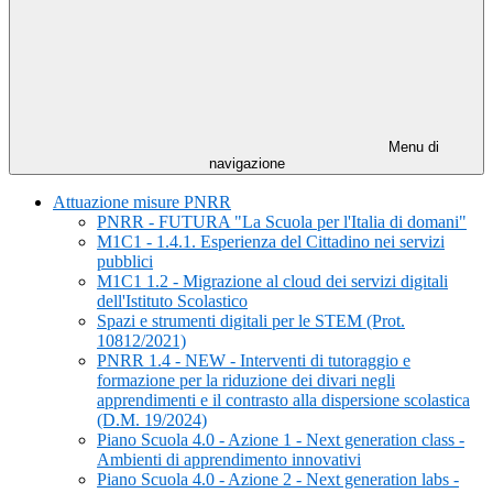
Menu di
navigazione
Attuazione misure PNRR
PNRR - FUTURA "La Scuola per l'Italia di domani"
M1C1 - 1.4.1. Esperienza del Cittadino nei servizi
pubblici
M1C1 1.2 - Migrazione al cloud dei servizi digitali
dell'Istituto Scolastico
Spazi e strumenti digitali per le STEM (Prot.
10812/2021)
PNRR 1.4 - NEW - Interventi di tutoraggio e
formazione per la riduzione dei divari negli
apprendimenti e il contrasto alla dispersione scolastica
(D.M. 19/2024)
Piano Scuola 4.0 - Azione 1 - Next generation class -
Ambienti di apprendimento innovativi
Piano Scuola 4.0 - Azione 2 - Next generation labs -