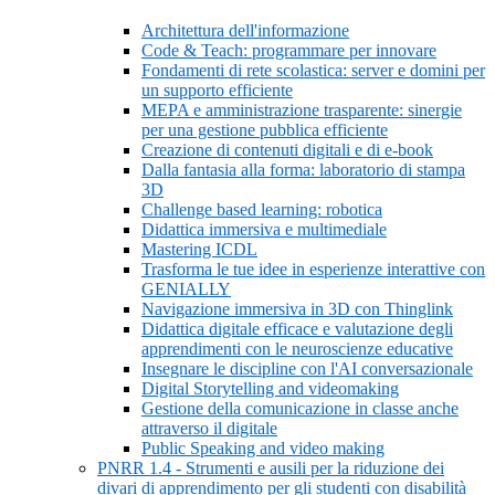
Architettura dell'informazione
Code & Teach: programmare per innovare
Fondamenti di rete scolastica: server e domini per
un supporto efficiente
MEPA e amministrazione trasparente: sinergie
per una gestione pubblica efficiente
Creazione di contenuti digitali e di e-book
Dalla fantasia alla forma: laboratorio di stampa
3D
Challenge based learning: robotica
Didattica immersiva e multimediale
Mastering ICDL
Trasforma le tue idee in esperienze interattive con
GENIALLY
Navigazione immersiva in 3D con Thinglink
Didattica digitale efficace e valutazione degli
apprendimenti con le neuroscienze educative
Insegnare le discipline con l'AI conversazionale
Digital Storytelling and videomaking
Gestione della comunicazione in classe anche
attraverso il digitale
Public Speaking and video making
PNRR 1.4 - Strumenti e ausili per la riduzione dei
divari di apprendimento per gli studenti con disabilità