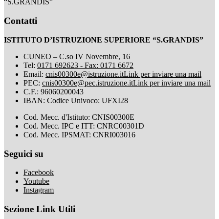
“S.GRANDIS”
Contatti
ISTITUTO D’ISTRUZIONE SUPERIORE “S.GRANDIS”
CUNEO – C.so IV Novembre, 16
Tel:
0171 692623 - Fax: 0171 6672
Email:
cnis00300e@istruzione.it
Link per inviare una mail
PEC:
cnis00300e@pec.istruzione.it
Link per inviare una mail
C.F.: 96060200043
IBAN: Codice Univoco: UFXI28
Cod. Mecc. d'Istituto: CNIS00300E
Cod. Mecc. IPC e ITT: CNRC00301D
Cod. Mecc. IPSMAT: CNRI003016
Seguici su
Facebook
Youtube
Instagram
Sezione Link Utili