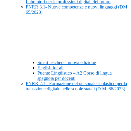
Laboratori per le professioni digitali del futuro
PNRR 3.1- Nuove competenze e nuovi linguaggi (DM
65/2023)
Smart teachers_ nuova edizione
English for all
Puente Lingüístico – A2 Corso di lingua
spagnola per docenti
PNRR 2.1 - Formazione del personale scolastico per la
transizione digitale nelle scuole statali (D.M. 66/2023)