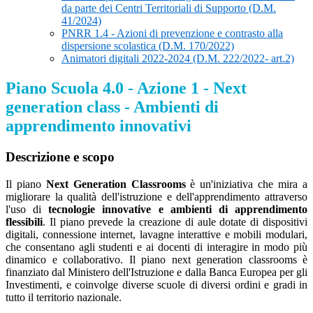
da parte dei Centri Territoriali di Supporto (D.M.
41/2024)
PNRR 1.4 - Azioni di prevenzione e contrasto alla
dispersione scolastica (D.M. 170/2022)
Animatori digitali 2022-2024 (D.M. 222/2022- art.2)
Piano Scuola 4.0 - Azione 1 - Next
generation class - Ambienti di
apprendimento innovativi
Descrizione e scopo
Il piano
Next Generation Classrooms
è un'iniziativa che mira a
migliorare la qualità dell'istruzione e dell'apprendimento attraverso
l'uso di
tecnologie innovative e ambienti di apprendimento
flessibili
. Il piano prevede la creazione di aule dotate di dispositivi
digitali, connessione internet, lavagne interattive e mobili modulari,
che consentano agli studenti e ai docenti di interagire in modo più
dinamico e collaborativo. Il piano next generation classrooms è
finanziato dal Ministero dell'Istruzione e dalla Banca Europea per gli
Investimenti, e coinvolge diverse scuole di diversi ordini e gradi in
tutto il territorio nazionale.