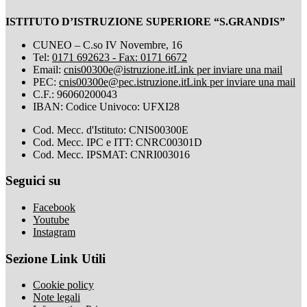
ISTITUTO D’ISTRUZIONE SUPERIORE “S.GRANDIS”
CUNEO – C.so IV Novembre, 16
Tel:
0171 692623 - Fax: 0171 6672
Email:
cnis00300e@istruzione.it
Link per inviare una mail
PEC:
cnis00300e@pec.istruzione.it
Link per inviare una mail
C.F.: 96060200043
IBAN: Codice Univoco: UFXI28
Cod. Mecc. d'Istituto: CNIS00300E
Cod. Mecc. IPC e ITT: CNRC00301D
Cod. Mecc. IPSMAT: CNRI003016
Seguici su
Facebook
Youtube
Instagram
Sezione Link Utili
Cookie policy
Note legali