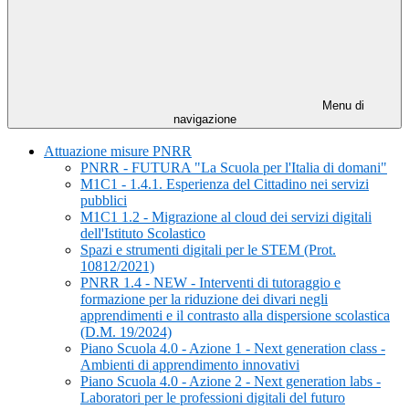
Menu di
navigazione
Attuazione misure PNRR
PNRR - FUTURA "La Scuola per l'Italia di domani"
M1C1 - 1.4.1. Esperienza del Cittadino nei servizi
pubblici
M1C1 1.2 - Migrazione al cloud dei servizi digitali
dell'Istituto Scolastico
Spazi e strumenti digitali per le STEM (Prot.
10812/2021)
PNRR 1.4 - NEW - Interventi di tutoraggio e
formazione per la riduzione dei divari negli
apprendimenti e il contrasto alla dispersione scolastica
(D.M. 19/2024)
Piano Scuola 4.0 - Azione 1 - Next generation class -
Ambienti di apprendimento innovativi
Piano Scuola 4.0 - Azione 2 - Next generation labs -
Laboratori per le professioni digitali del futuro