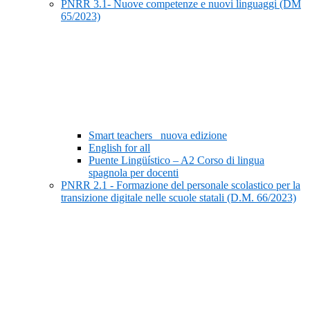
PNRR 3.1- Nuove competenze e nuovi linguaggi (DM
65/2023)
Smart teachers_ nuova edizione
English for all
Puente Lingüístico – A2 Corso di lingua
spagnola per docenti
PNRR 2.1 - Formazione del personale scolastico per la
transizione digitale nelle scuole statali (D.M. 66/2023)