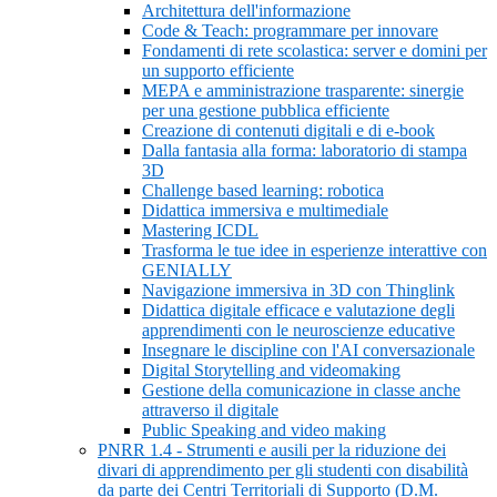
Architettura dell'informazione
Code & Teach: programmare per innovare
Fondamenti di rete scolastica: server e domini per
un supporto efficiente
MEPA e amministrazione trasparente: sinergie
per una gestione pubblica efficiente
Creazione di contenuti digitali e di e-book
Dalla fantasia alla forma: laboratorio di stampa
3D
Challenge based learning: robotica
Didattica immersiva e multimediale
Mastering ICDL
Trasforma le tue idee in esperienze interattive con
GENIALLY
Navigazione immersiva in 3D con Thinglink
Didattica digitale efficace e valutazione degli
apprendimenti con le neuroscienze educative
Insegnare le discipline con l'AI conversazionale
Digital Storytelling and videomaking
Gestione della comunicazione in classe anche
attraverso il digitale
Public Speaking and video making
PNRR 1.4 - Strumenti e ausili per la riduzione dei
divari di apprendimento per gli studenti con disabilità
da parte dei Centri Territoriali di Supporto (D.M.