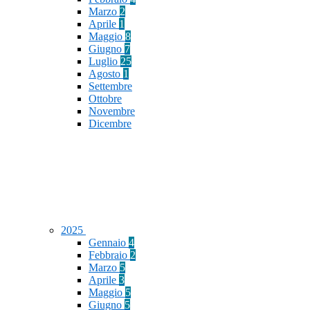
Marzo
2
Aprile
1
Maggio
8
Giugno
7
Luglio
25
Agosto
1
Settembre
Ottobre
Novembre
Dicembre
2025
Gennaio
4
Febbraio
2
Marzo
5
Aprile
3
Maggio
5
Giugno
5