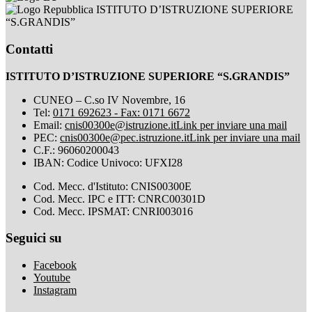
ISTITUTO D’ISTRUZIONE SUPERIORE
“S.GRANDIS”
Contatti
ISTITUTO D’ISTRUZIONE SUPERIORE “S.GRANDIS”
CUNEO – C.so IV Novembre, 16
Tel:
0171 692623 - Fax: 0171 6672
Email:
cnis00300e@istruzione.it
Link per inviare una mail
PEC:
cnis00300e@pec.istruzione.it
Link per inviare una mail
C.F.: 96060200043
IBAN: Codice Univoco: UFXI28
Cod. Mecc. d'Istituto: CNIS00300E
Cod. Mecc. IPC e ITT: CNRC00301D
Cod. Mecc. IPSMAT: CNRI003016
Seguici su
Facebook
Youtube
Instagram