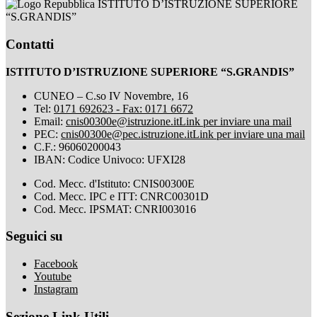
ISTITUTO D’ISTRUZIONE SUPERIORE
“S.GRANDIS”
Contatti
ISTITUTO D’ISTRUZIONE SUPERIORE “S.GRANDIS”
CUNEO – C.so IV Novembre, 16
Tel:
0171 692623 - Fax: 0171 6672
Email:
cnis00300e@istruzione.it
Link per inviare una mail
PEC:
cnis00300e@pec.istruzione.it
Link per inviare una mail
C.F.: 96060200043
IBAN: Codice Univoco: UFXI28
Cod. Mecc. d'Istituto: CNIS00300E
Cod. Mecc. IPC e ITT: CNRC00301D
Cod. Mecc. IPSMAT: CNRI003016
Seguici su
Facebook
Youtube
Instagram
Sezione Link Utili