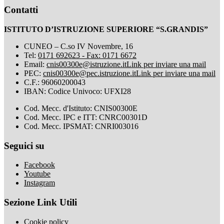
Contatti
ISTITUTO D’ISTRUZIONE SUPERIORE “S.GRANDIS”
CUNEO – C.so IV Novembre, 16
Tel:
0171 692623 - Fax: 0171 6672
Email:
cnis00300e@istruzione.it
Link per inviare una mail
PEC:
cnis00300e@pec.istruzione.it
Link per inviare una mail
C.F.: 96060200043
IBAN: Codice Univoco: UFXI28
Cod. Mecc. d'Istituto: CNIS00300E
Cod. Mecc. IPC e ITT: CNRC00301D
Cod. Mecc. IPSMAT: CNRI003016
Seguici su
Facebook
Youtube
Instagram
Sezione Link Utili
Cookie policy