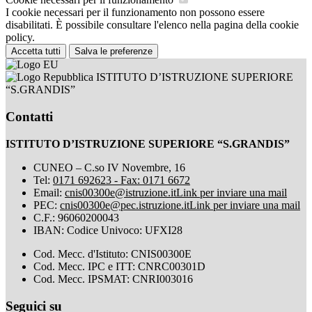
I cookie necessari per il funzionamento non possono essere
disabilitati. È possibile consultare l'elenco nella pagina della cookie
policy.
Accetta tutti
Salva le preferenze
ISTITUTO D’ISTRUZIONE SUPERIORE
“S.GRANDIS”
Contatti
ISTITUTO D’ISTRUZIONE SUPERIORE “S.GRANDIS”
CUNEO – C.so IV Novembre, 16
Tel:
0171 692623 - Fax: 0171 6672
Email:
cnis00300e@istruzione.it
Link per inviare una mail
PEC:
cnis00300e@pec.istruzione.it
Link per inviare una mail
C.F.: 96060200043
IBAN: Codice Univoco: UFXI28
Cod. Mecc. d'Istituto: CNIS00300E
Cod. Mecc. IPC e ITT: CNRC00301D
Cod. Mecc. IPSMAT: CNRI003016
Seguici su