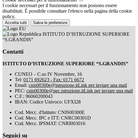
I cookie necessari per il funzionamento non possono essere
disabilitati. È possibile consultare l'elenco nella pagina della cookie
policy.
Accetta tutti
Salva le preferenze
ISTITUTO D’ISTRUZIONE SUPERIORE
“S.GRANDIS”
Contatti
ISTITUTO D’ISTRUZIONE SUPERIORE “S.GRANDIS”
CUNEO – C.so IV Novembre, 16
Tel:
0171 692623 - Fax: 0171 6672
Email:
cnis00300e@istruzione.it
Link per inviare una mail
PEC:
cnis00300e@pec.istruzione.it
Link per inviare una mail
C.F.: 96060200043
IBAN: Codice Univoco: UFXI28
Cod. Mecc. d'Istituto: CNIS00300E
Cod. Mecc. IPC e ITT: CNRC00301D
Cod. Mecc. IPSMAT: CNRI003016
Seguici su