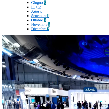
Giugno
3
Luglio
Agosto
Settembre
1
Ottobre
3
Novembre
2
Dicembre
3