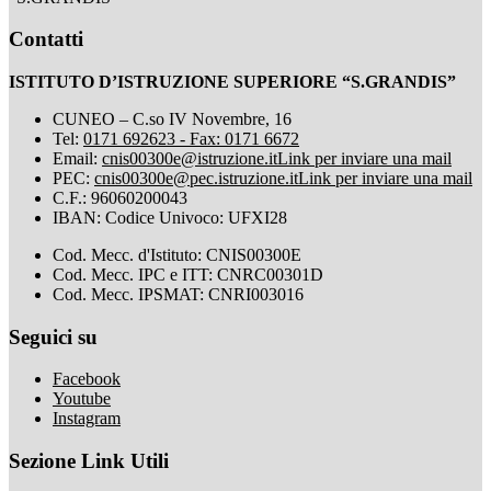
Contatti
ISTITUTO D’ISTRUZIONE SUPERIORE “S.GRANDIS”
CUNEO – C.so IV Novembre, 16
Tel:
0171 692623 - Fax: 0171 6672
Email:
cnis00300e@istruzione.it
Link per inviare una mail
PEC:
cnis00300e@pec.istruzione.it
Link per inviare una mail
C.F.: 96060200043
IBAN: Codice Univoco: UFXI28
Cod. Mecc. d'Istituto: CNIS00300E
Cod. Mecc. IPC e ITT: CNRC00301D
Cod. Mecc. IPSMAT: CNRI003016
Seguici su
Facebook
Youtube
Instagram
Sezione Link Utili