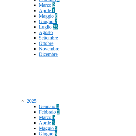
Marzo
2
Aprile
1
Maggio
8
Giugno
7
Luglio
25
Agosto
Settembre
Ottobre
Novembre
Dicembre
2025
Gennaio
4
Febbraio
2
Marzo
5
Aprile
3
Maggio
5
Giugno
5