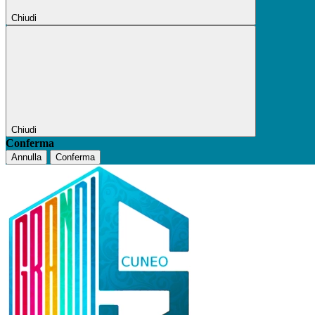
Chiudi
Chiudi
Conferma
Annulla
Conferma