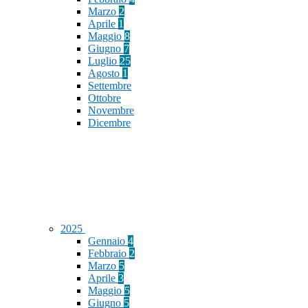
Marzo
2
Aprile
1
Maggio
8
Giugno
7
Luglio
25
Agosto
1
Settembre
Ottobre
Novembre
Dicembre
2025
Gennaio
4
Febbraio
2
Marzo
5
Aprile
3
Maggio
5
Giugno
5