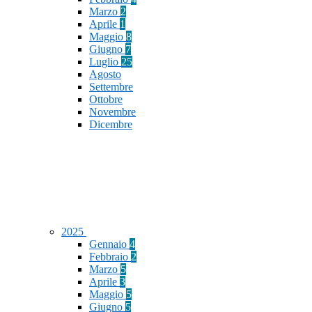
Marzo
2
Aprile
1
Maggio
8
Giugno
7
Luglio
25
Agosto
Settembre
Ottobre
Novembre
Dicembre
2025
Gennaio
4
Febbraio
2
Marzo
5
Aprile
3
Maggio
5
Giugno
5