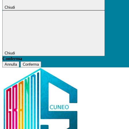
Chiudi
Chiudi
Conferma
Annulla
Conferma