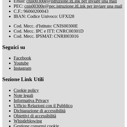
Email:
cnis00300e@istruzione.it
Link per inviare una mail
PEC:
cnis00300e@pec.istruzione.it
Link per inviare una mail
C.F.: 96060200043
IBAN: Codice Univoco: UFXI28
Cod. Mecc. d'Istituto: CNIS00300E
Cod. Mecc. IPC e ITT: CNRC00301D
Cod. Mecc. IPSMAT: CNRI003016
Seguici su
Facebook
Youtube
Instagram
Sezione Link Utili
Cookie policy
Note legali
Informativa Privacy
Ufficio Relazioni con il Pubblico
Dichiarazione di accessibilità
Obiettivi di accessibilità
Whistleblowing
Gestione consensi cookie