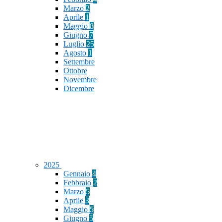
Marzo
2
Aprile
1
Maggio
8
Giugno
7
Luglio
25
Agosto
1
Settembre
Ottobre
Novembre
Dicembre
2025
Gennaio
4
Febbraio
2
Marzo
5
Aprile
3
Maggio
5
Giugno
5