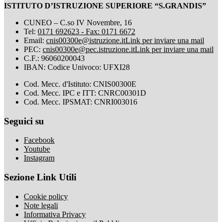
ISTITUTO D’ISTRUZIONE SUPERIORE “S.GRANDIS”
CUNEO – C.so IV Novembre, 16
Tel:
0171 692623 - Fax: 0171 6672
Email:
cnis00300e@istruzione.it
Link per inviare una mail
PEC:
cnis00300e@pec.istruzione.it
Link per inviare una mail
C.F.: 96060200043
IBAN: Codice Univoco: UFXI28
Cod. Mecc. d'Istituto: CNIS00300E
Cod. Mecc. IPC e ITT: CNRC00301D
Cod. Mecc. IPSMAT: CNRI003016
Seguici su
Facebook
Youtube
Instagram
Sezione Link Utili
Cookie policy
Note legali
Informativa Privacy