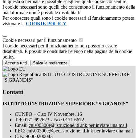
In questa schermata è possibile scegliere quali cookie consentire.
I cookie necessari sono quelli che consentono il funzionamento della
piattaforma e non è possibile disabilitarli.
Per conoscere quali sono i cookie necessari al funzionamento potete
visionare la
COOKIE POLICY
.
Cookie necessari per il funzionamento
I cookie necessari per il funzionamento non possono essere
disabilitati. È possibile consultare l'elenco nella pagina della cookie
policy.
Accetta tutti
Salva le preferenze
ISTITUTO D’ISTRUZIONE SUPERIORE
“S.GRANDIS”
Contatti
ISTITUTO D’ISTRUZIONE SUPERIORE “S.GRANDIS”
CUNEO – C.so IV Novembre, 16
Tel:
0171 692623 - Fax: 0171 6672
Email:
cnis00300e@istruzione.it
Link per inviare una mail
PEC:
cnis00300e@pec.istruzione.it
Link per inviare una mail
C.F.: 96060200043