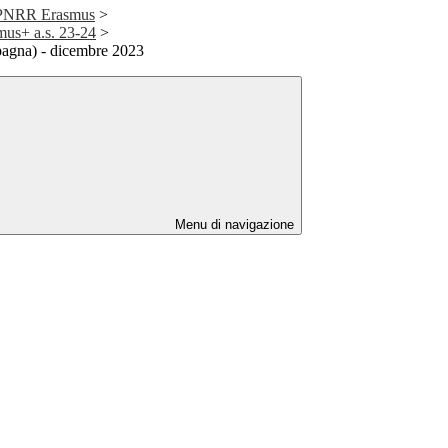
e PNRR Erasmus
>
mus+ a.s. 23-24
>
pagna) - dicembre 2023
Menu di navigazione