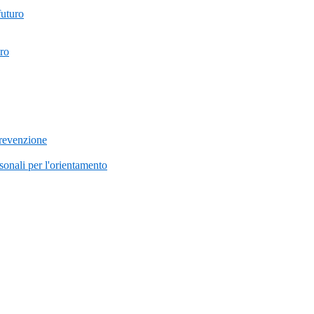
futuro
uro
prevenzione
onali per l'orientamento