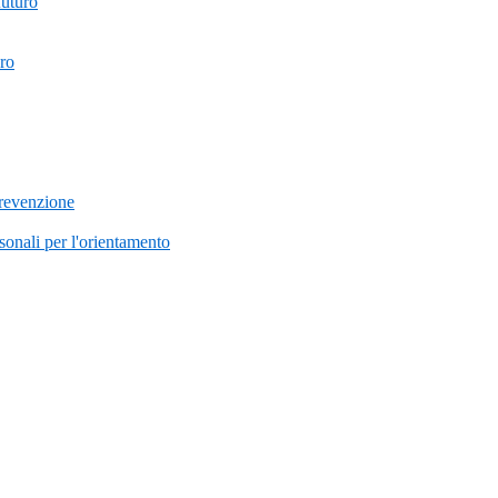
futuro
uro
prevenzione
onali per l'orientamento