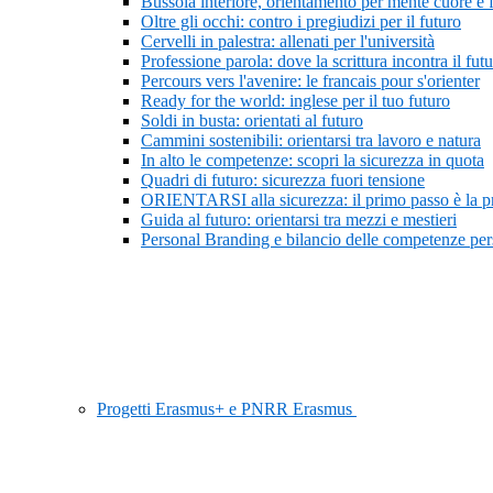
Bussola interiore, orientamento per mente cuore e 
Oltre gli occhi: contro i pregiudizi per il futuro
Cervelli in palestra: allenati per l'università
Professione parola: dove la scrittura incontra il fut
Percours vers l'avenire: le francais pour s'orienter
Ready for the world: inglese per il tuo futuro
Soldi in busta: orientati al futuro
Cammini sostenibili: orientarsi tra lavoro e natura
In alto le competenze: scopri la sicurezza in quota
Quadri di futuro: sicurezza fuori tensione
ORIENTARSI alla sicurezza: il primo passo è la 
Guida al futuro: orientarsi tra mezzi e mestieri
Personal Branding e bilancio delle competenze pers
Progetti Erasmus+ e PNRR Erasmus