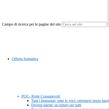
Campo di ricerca per le pagine del sito
Offerta formativa
POC- Rotte Consapevoli
Tutti i linguaggi, tutte le voci: orientarsi senza barr
Diversi talenti: un futuro per tutti