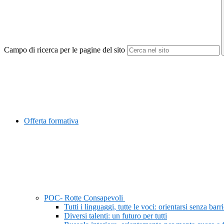
Campo di ricerca per le pagine del sito
Offerta formativa
POC- Rotte Consapevoli
Tutti i linguaggi, tutte le voci: orientarsi senza barr
Diversi talenti: un futuro per tutti