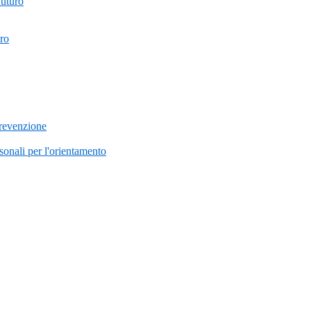
futuro
uro
prevenzione
onali per l'orientamento