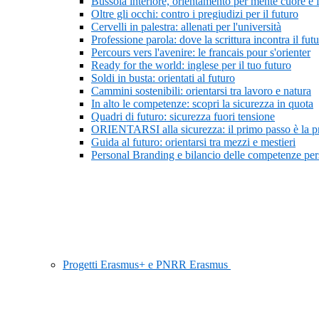
Bussola interiore, orientamento per mente cuore e 
Oltre gli occhi: contro i pregiudizi per il futuro
Cervelli in palestra: allenati per l'università
Professione parola: dove la scrittura incontra il fut
Percours vers l'avenire: le francais pour s'orienter
Ready for the world: inglese per il tuo futuro
Soldi in busta: orientati al futuro
Cammini sostenibili: orientarsi tra lavoro e natura
In alto le competenze: scopri la sicurezza in quota
Quadri di futuro: sicurezza fuori tensione
ORIENTARSI alla sicurezza: il primo passo è la 
Guida al futuro: orientarsi tra mezzi e mestieri
Personal Branding e bilancio delle competenze pers
Progetti Erasmus+ e PNRR Erasmus