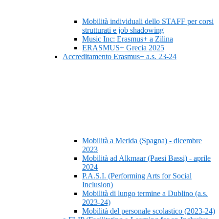
Mobilità individuali dello STAFF per corsi
strutturati e job shadowing
Music Inc: Erasmus+ a Zilina
ERASMUS+ Grecia 2025
Accreditamento Erasmus+ a.s. 23-24
Mobilità a Merida (Spagna) - dicembre
2023
Mobilità ad Alkmaar (Paesi Bassi) - aprile
2024
P.A.S.I. (Performing Arts for Social
Inclusion)
Mobilità di lungo termine a Dublino (a.s.
2023-24)
Mobilità del personale scolastico (2023-24)