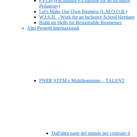
e-FLIP (Facilitating e-Learning for an Inclusive
Pedagogy)
Let's Make Our Own Business (L.M.O.O.B.)
W.I.S.H. - Work for an Inclusive School Heritage
Build up Skills for Responsible Businesses
Altri Progetti internazionali
PNRR STEM e Multilinguismo – TALENT
Dall'altra parte del mondo per costruire il