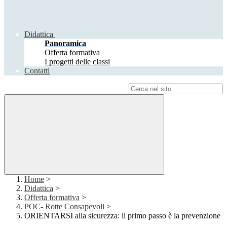
Didattica
Panoramica
Offerta formativa
I progetti delle classi
Contatti
Campo di ricerca per le pagine del sito
Home
>
Didattica
>
Offerta formativa
>
POC- Rotte Consapevoli
>
ORIENTARSI alla sicurezza: il primo passo è la prevenzione