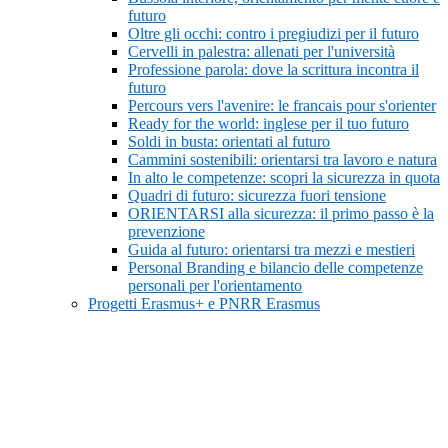
futuro
Oltre gli occhi: contro i pregiudizi per il futuro
Cervelli in palestra: allenati per l'università
Professione parola: dove la scrittura incontra il
futuro
Percours vers l'avenire: le francais pour s'orienter
Ready for the world: inglese per il tuo futuro
Soldi in busta: orientati al futuro
Cammini sostenibili: orientarsi tra lavoro e natura
In alto le competenze: scopri la sicurezza in quota
Quadri di futuro: sicurezza fuori tensione
ORIENTARSI alla sicurezza: il primo passo è la
prevenzione
Guida al futuro: orientarsi tra mezzi e mestieri
Personal Branding e bilancio delle competenze
personali per l'orientamento
Progetti Erasmus+ e PNRR Erasmus