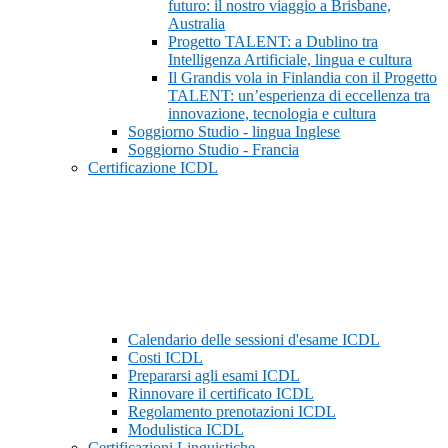
futuro: il nostro viaggio a Brisbane,
Australia
Progetto TALENT: a Dublino tra
Intelligenza Artificiale, lingua e cultura
Il Grandis vola in Finlandia con il Progetto
TALENT: un’esperienza di eccellenza tra
innovazione, tecnologia e cultura
Soggiorno Studio - lingua Inglese
Soggiorno Studio - Francia
Certificazione ICDL
Calendario delle sessioni d'esame ICDL
Costi ICDL
Prepararsi agli esami ICDL
Rinnovare il certificato ICDL
Regolamento prenotazioni ICDL
Modulistica ICDL
Certificazioni Linguistiche