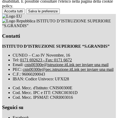
disabilitati. È possibile consultare l'elenco nella pagina della cookie
policy.
Accetta tutti
Salva le preferenze
ISTITUTO D’ISTRUZIONE SUPERIORE
“S.GRANDIS”
Contatti
ISTITUTO D’ISTRUZIONE SUPERIORE “S.GRANDIS”
CUNEO – C.so IV Novembre, 16
Tel:
0171 692623 - Fax: 0171 6672
Email:
cnis00300e@istruzione.it
Link per inviare una mail
PEC:
cnis00300e@pec.istruzione.it
Link per inviare una mail
C.F.: 96060200043
IBAN: Codice Univoco: UFXI28
Cod. Mecc. d'Istituto: CNIS00300E
Cod. Mecc. IPC e ITT: CNRC00301D
Cod. Mecc. IPSMAT: CNRI003016
Seguici su
Facebook