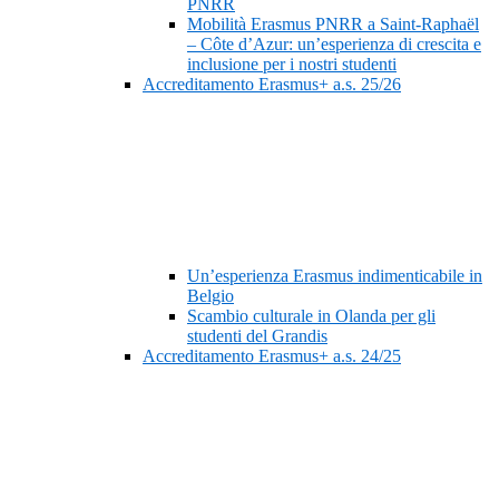
PNRR
Mobilità Erasmus PNRR a Saint-Raphaël
– Côte d’Azur: un’esperienza di crescita e
inclusione per i nostri studenti
Accreditamento Erasmus+ a.s. 25/26
Un’esperienza Erasmus indimenticabile in
Belgio
Scambio culturale in Olanda per gli
studenti del Grandis
Accreditamento Erasmus+ a.s. 24/25