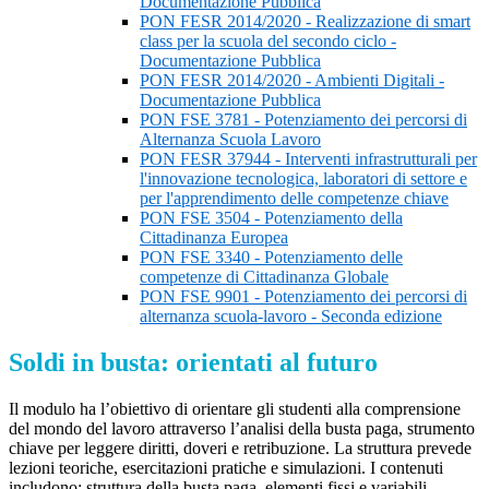
Documentazione Pubblica
PON FESR 2014/2020 - Realizzazione di smart
class per la scuola del secondo ciclo -
Documentazione Pubblica
PON FESR 2014/2020 - Ambienti Digitali -
Documentazione Pubblica
PON FSE 3781 - Potenziamento dei percorsi di
Alternanza Scuola Lavoro
PON FESR 37944 - Interventi infrastrutturali per
l'innovazione tecnologica, laboratori di settore e
per l'apprendimento delle competenze chiave
PON FSE 3504 - Potenziamento della
Cittadinanza Europea
PON FSE 3340 - Potenziamento delle
competenze di Cittadinanza Globale
PON FSE 9901 - Potenziamento dei percorsi di
alternanza scuola-lavoro - Seconda edizione
Soldi in busta: orientati al futuro
Il modulo ha l’obiettivo di orientare gli studenti alla comprensione
del mondo del lavoro attraverso l’analisi della busta paga, strumento
chiave per leggere diritti, doveri e retribuzione. La struttura prevede
lezioni teoriche, esercitazioni pratiche e simulazioni. I contenuti
includono: struttura della busta paga, elementi fissi e variabili,