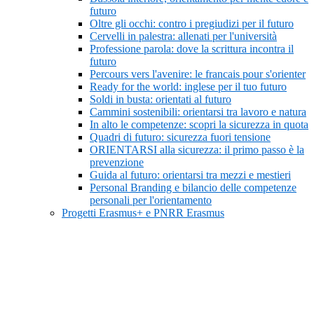
futuro
Oltre gli occhi: contro i pregiudizi per il futuro
Cervelli in palestra: allenati per l'università
Professione parola: dove la scrittura incontra il
futuro
Percours vers l'avenire: le francais pour s'orienter
Ready for the world: inglese per il tuo futuro
Soldi in busta: orientati al futuro
Cammini sostenibili: orientarsi tra lavoro e natura
In alto le competenze: scopri la sicurezza in quota
Quadri di futuro: sicurezza fuori tensione
ORIENTARSI alla sicurezza: il primo passo è la
prevenzione
Guida al futuro: orientarsi tra mezzi e mestieri
Personal Branding e bilancio delle competenze
personali per l'orientamento
Progetti Erasmus+ e PNRR Erasmus