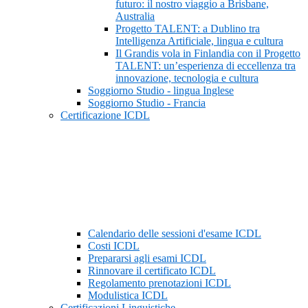
futuro: il nostro viaggio a Brisbane,
Australia
Progetto TALENT: a Dublino tra
Intelligenza Artificiale, lingua e cultura
Il Grandis vola in Finlandia con il Progetto
TALENT: un’esperienza di eccellenza tra
innovazione, tecnologia e cultura
Soggiorno Studio - lingua Inglese
Soggiorno Studio - Francia
Certificazione ICDL
Calendario delle sessioni d'esame ICDL
Costi ICDL
Prepararsi agli esami ICDL
Rinnovare il certificato ICDL
Regolamento prenotazioni ICDL
Modulistica ICDL
Certificazioni Linguistiche