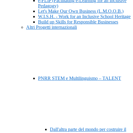
e-FLIP (Facilitating e-Learning for an Inclusive
Pedagogy)
Let's Make Our Own Business (L.M.O.O.B.)
W.I.S.H. - Work for an Inclusive School Heritage
Build up Skills for Responsible Businesses
Altri Progetti internazionali
PNRR STEM e Multilinguismo – TALENT
Dall'altra parte del mondo per costruire il