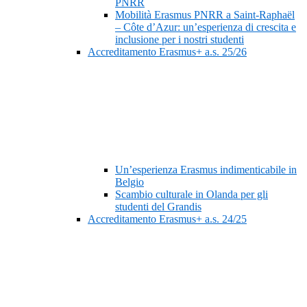
PNRR
Mobilità Erasmus PNRR a Saint-Raphaël
– Côte d’Azur: un’esperienza di crescita e
inclusione per i nostri studenti
Accreditamento Erasmus+ a.s. 25/26
Un’esperienza Erasmus indimenticabile in
Belgio
Scambio culturale in Olanda per gli
studenti del Grandis
Accreditamento Erasmus+ a.s. 24/25