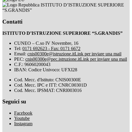
ISTITUTO D’ISTRUZIONE SUPERIORE
“S.GRANDIS”
Contatti
ISTITUTO D’ISTRUZIONE SUPERIORE “S.GRANDIS”
CUNEO – C.so IV Novembre, 16
Tel:
0171 692623 - Fax: 0171 6672
Email:
cnis00300e@istruzione.it
Link per inviare una mail
PEC:
cnis00300e@pec.istruzione.it
Link per inviare una mail
C.F.: 96060200043
IBAN: Codice Univoco: UFXI28
Cod. Mecc. d'Istituto: CNIS00300E
Cod. Mecc. IPC e ITT: CNRC00301D
Cod. Mecc. IPSMAT: CNRI003016
Seguici su
Facebook
Youtube
Instagram