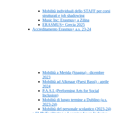
Mobilità individuali dello STAFF per corsi
strutturati e job shadowing
Music Inc: Erasmus+ a Zilina
ERASMUS+ Grecia 2025
Accreditamento Erasmus+ a.s. 23-24
Mobilità a Merida (Spagna) - dicembre
2023
Mobilità ad Alkmaar (Paesi Bassi) - aprile
2024
P.A.S.I. (Performing Arts for Social
Inclusion)
Mobilità di lungo termine a Dublino (a.s.
2023-24)
Mobilità del personale scolastico (2023-24)