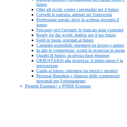
futuro
Oltre gli occhi: contro i pregiudizi per il futuro
Cervelli in palestra: allenati per l'università
Professione parola: dove la scrittura incontra il
futuro
Percours vers l'avenire: le francais pour s'orienter
Ready for the world: inglese per il tuo futuro
Soldi in busta: orientati al futuro
Cammini sostenibili: orientarsi tra lavoro e natura
In alto le competenze: scopri la sicurezza in quota
Quadri di futuro: sicurezza fuori tensione
ORIENTARSI alla sicurezza: il primo passo è la
prevenzione
Guida al futuro: orientarsi tra mezzi e mestieri
Personal Branding e bilancio delle competenze
personali per l'orientamento
Progetti Erasmus+ e PNRR Erasmus