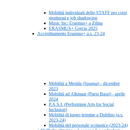
Mobilità individuali dello STAFF per corsi
strutturati e job shadowing
Music Inc: Erasmus+ a Zilina
ERASMUS+ Grecia 2025
Accreditamento Erasmus+ a.s. 23-24
Mobilità a Merida (Spagna) - dicembre
2023
Mobilità ad Alkmaar (Paesi Bassi) - aprile
2024
P.A.S.I. (Performing Arts for Social
Inclusion)
Mobilità di lungo termine a Dublino (a.s.
2023-24)
Mobilità del personale scolastico (2023-24)