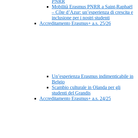
PNRR
Mobilità Erasmus PNRR a Saint-Raphaël
– Côte d’Azur: un’esperienza di crescita e
inclusione per i nostri studenti
Accreditamento Erasmus+ a.s. 25/26
Un’esperienza Erasmus indimenticabile in
Belgio
Scambio culturale in Olanda per gli
studenti del Grandis
Accreditamento Erasmus+ a.s. 24/25