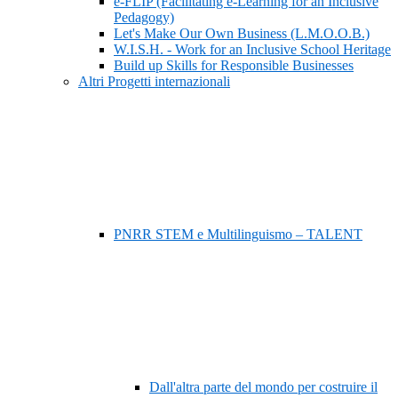
e-FLIP (Facilitating e-Learning for an Inclusive
Pedagogy)
Let's Make Our Own Business (L.M.O.O.B.)
W.I.S.H. - Work for an Inclusive School Heritage
Build up Skills for Responsible Businesses
Altri Progetti internazionali
PNRR STEM e Multilinguismo – TALENT
Dall'altra parte del mondo per costruire il