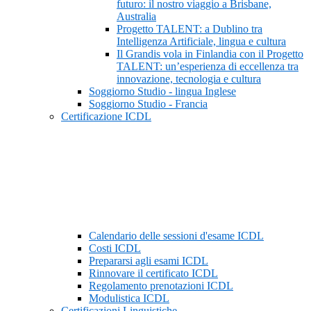
futuro: il nostro viaggio a Brisbane,
Australia
Progetto TALENT: a Dublino tra
Intelligenza Artificiale, lingua e cultura
Il Grandis vola in Finlandia con il Progetto
TALENT: un’esperienza di eccellenza tra
innovazione, tecnologia e cultura
Soggiorno Studio - lingua Inglese
Soggiorno Studio - Francia
Certificazione ICDL
Calendario delle sessioni d'esame ICDL
Costi ICDL
Prepararsi agli esami ICDL
Rinnovare il certificato ICDL
Regolamento prenotazioni ICDL
Modulistica ICDL
Certificazioni Linguistiche