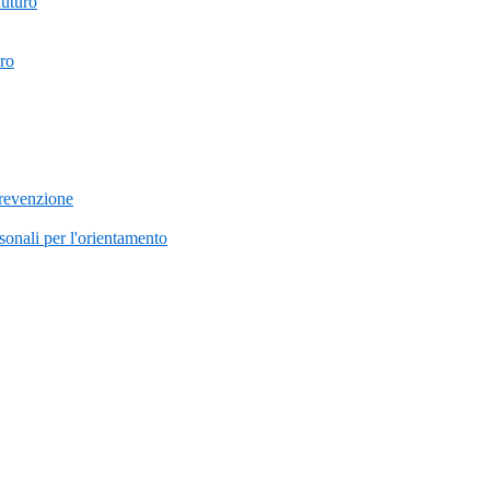
futuro
uro
prevenzione
onali per l'orientamento