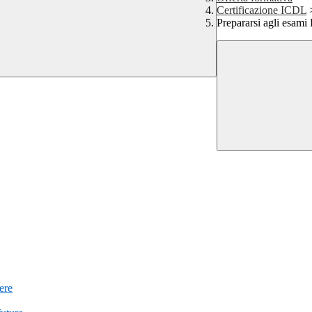
Certificazione ICDL
Prepararsi agli esam
iere