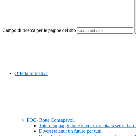
Campo di ricerca per le pagine del sito
Offerta formativa
POC- Rotte Consapevoli
Tutti i linguaggi, tutte le voci: orientarsi senza barr
Diversi talenti: un futuro per tutti