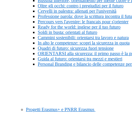
Bussola interiore, orientamento per mente cuore e 
Oltre gli occhi: contro i pregiudizi per il futuro
Cervelli in palestra: allenati per l'università
Professione parola: dove la scrittura incontra il fut
Percours vers l'avenire: le francais pour s'orienter
Ready for the world: inglese per il tuo futuro
Soldi in busta: orientati al futuro
Cammini sostenibili: orientarsi tra lavoro e natura
In alto le competenze: scopri la sicurezza in quota
Quadri di futuro: sicurezza fuori tensione
ORIENTARSI alla sicurezza: il primo passo è la 
Guida al futuro: orientarsi tra mezzi e mestieri
Personal Branding e bilancio delle competenze pers
Progetti Erasmus+ e PNRR Erasmus