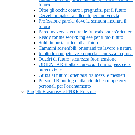
futuro
Oltre gli occhi: contro i pregiudizi per il futuro
Cervelli in palestra: allenati per l'università
Professione parola: dove la scrittura incontra il
futuro
Percours vers l'avenire: le francais pour s'orienter
Ready for the world: inglese per il tuo futuro
Soldi in busta: orientati al futuro
Cammini sostenibili: orientarsi tra lavoro e natura
In alto le competenze: scopri la sicurezza in quota
Quadri di futuro: sicurezza fuori tensione
ORIENTARSI alla sicurezza: il primo passo è la
prevenzione
Guida al futuro: orientarsi tra mezzi e mestieri
Personal Branding e bilancio delle competenze
personali per l'orientamento
Progetti Erasmus+ e PNRR Erasmus