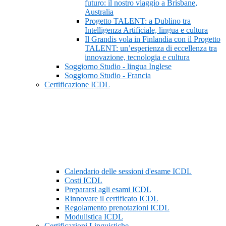
futuro: il nostro viaggio a Brisbane,
Australia
Progetto TALENT: a Dublino tra
Intelligenza Artificiale, lingua e cultura
Il Grandis vola in Finlandia con il Progetto
TALENT: un’esperienza di eccellenza tra
innovazione, tecnologia e cultura
Soggiorno Studio - lingua Inglese
Soggiorno Studio - Francia
Certificazione ICDL
Calendario delle sessioni d'esame ICDL
Costi ICDL
Prepararsi agli esami ICDL
Rinnovare il certificato ICDL
Regolamento prenotazioni ICDL
Modulistica ICDL
Certificazioni Linguistiche