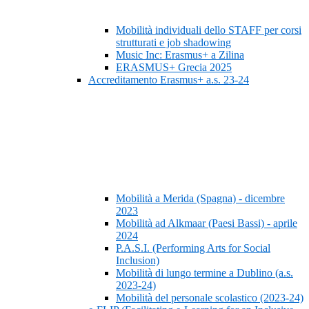
Mobilità individuali dello STAFF per corsi
strutturati e job shadowing
Music Inc: Erasmus+ a Zilina
ERASMUS+ Grecia 2025
Accreditamento Erasmus+ a.s. 23-24
Mobilità a Merida (Spagna) - dicembre
2023
Mobilità ad Alkmaar (Paesi Bassi) - aprile
2024
P.A.S.I. (Performing Arts for Social
Inclusion)
Mobilità di lungo termine a Dublino (a.s.
2023-24)
Mobilità del personale scolastico (2023-24)