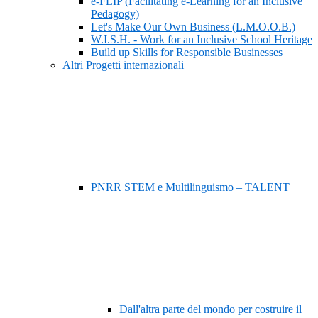
e-FLIP (Facilitating e-Learning for an Inclusive
Pedagogy)
Let's Make Our Own Business (L.M.O.O.B.)
W.I.S.H. - Work for an Inclusive School Heritage
Build up Skills for Responsible Businesses
Altri Progetti internazionali
PNRR STEM e Multilinguismo – TALENT
Dall'altra parte del mondo per costruire il