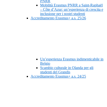
PNRR
Mobilità Erasmus PNRR a Saint-Raphaël
– Côte d’Azur: un’esperienza di crescita e
inclusione per i nostri studenti
Accreditamento Erasmus+ a.s. 25/26
Un’esperienza Erasmus indimenticabile in
Belgio
Scambio culturale in Olanda per gli
studenti del Grandis
Accreditamento Erasmus+ a.s. 24/25