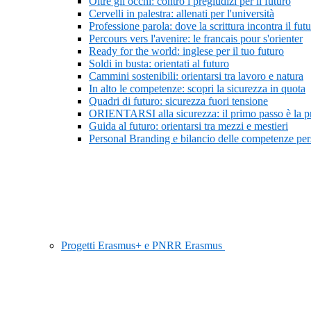
Oltre gli occhi: contro i pregiudizi per il futuro
Cervelli in palestra: allenati per l'università
Professione parola: dove la scrittura incontra il fut
Percours vers l'avenire: le francais pour s'orienter
Ready for the world: inglese per il tuo futuro
Soldi in busta: orientati al futuro
Cammini sostenibili: orientarsi tra lavoro e natura
In alto le competenze: scopri la sicurezza in quota
Quadri di futuro: sicurezza fuori tensione
ORIENTARSI alla sicurezza: il primo passo è la 
Guida al futuro: orientarsi tra mezzi e mestieri
Personal Branding e bilancio delle competenze pers
Progetti Erasmus+ e PNRR Erasmus