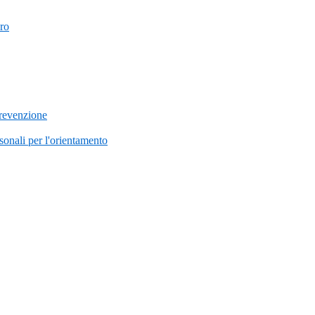
uro
prevenzione
onali per l'orientamento