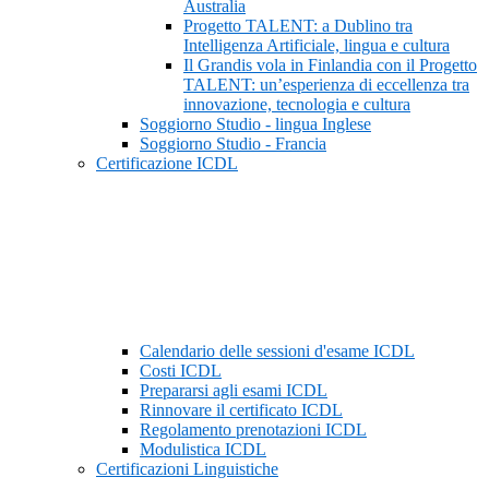
Australia
Progetto TALENT: a Dublino tra
Intelligenza Artificiale, lingua e cultura
Il Grandis vola in Finlandia con il Progetto
TALENT: un’esperienza di eccellenza tra
innovazione, tecnologia e cultura
Soggiorno Studio - lingua Inglese
Soggiorno Studio - Francia
Certificazione ICDL
Calendario delle sessioni d'esame ICDL
Costi ICDL
Prepararsi agli esami ICDL
Rinnovare il certificato ICDL
Regolamento prenotazioni ICDL
Modulistica ICDL
Certificazioni Linguistiche