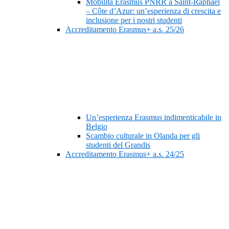
Mobilità Erasmus PNRR a Saint-Raphaël
– Côte d’Azur: un’esperienza di crescita e
inclusione per i nostri studenti
Accreditamento Erasmus+ a.s. 25/26
Un’esperienza Erasmus indimenticabile in
Belgio
Scambio culturale in Olanda per gli
studenti del Grandis
Accreditamento Erasmus+ a.s. 24/25