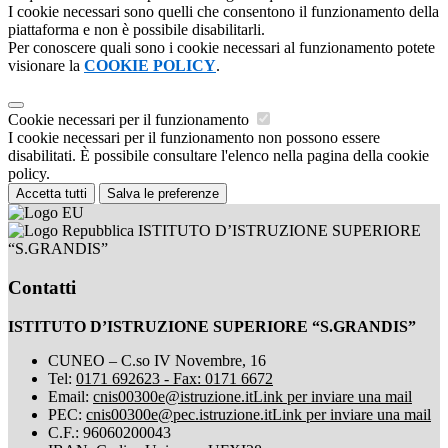
I cookie necessari sono quelli che consentono il funzionamento della
piattaforma e non è possibile disabilitarli.
Per conoscere quali sono i cookie necessari al funzionamento potete
visionare la
COOKIE POLICY
.
Cookie necessari per il funzionamento
I cookie necessari per il funzionamento non possono essere
disabilitati. È possibile consultare l'elenco nella pagina della cookie
policy.
Accetta tutti
Salva le preferenze
ISTITUTO D’ISTRUZIONE SUPERIORE
“S.GRANDIS”
Contatti
ISTITUTO D’ISTRUZIONE SUPERIORE “S.GRANDIS”
CUNEO – C.so IV Novembre, 16
Tel:
0171 692623 - Fax: 0171 6672
Email:
cnis00300e@istruzione.it
Link per inviare una mail
PEC:
cnis00300e@pec.istruzione.it
Link per inviare una mail
C.F.: 96060200043