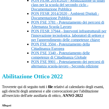
PON FESR 2014/2020 - Realizzazione di smart
class per la scuola del secondo ciclo -
Documentazione Pubblica
PON FESR 2014/2020 - Ambienti Digitali -
Documentazione Pubblica
PON FSE 3781 - Potenziamento dei percorsi di
Alternanza Scuola Lavoro
PON FESR 37944 - Interventi infrastrutturali per
l'innovazione tecnologica, laboratori di settore e
per l'apprendimento delle competenze chiave
PON FSE 3504 - Potenziamento della
Cittadinanza Europea
PON FSE 3340 - Potenziamento delle
competenze di Cittadinanza Globale
PON FSE 9901 - Potenziamento dei percorsi di
alternanza scuola-lavoro - Seconda edizione
Abilitazione Ottico 2022
Troverete qui di seguito tutti i
file
relativi al calendario degli esami,
agli elenchi degli ammessi e alle convocazioni per l'abilitazione
all'esercizio dell'arte ausiliaria di ottico,
ANNO 2022
Allegati