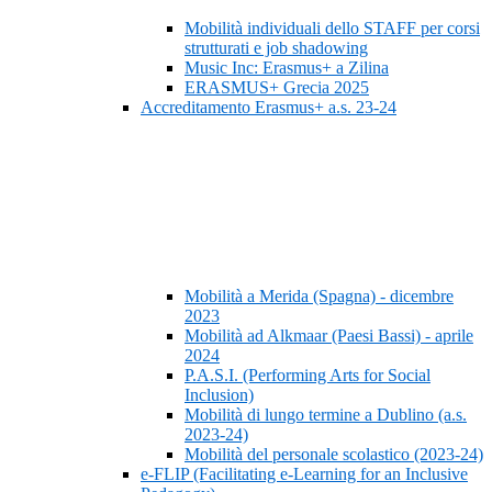
Mobilità individuali dello STAFF per corsi
strutturati e job shadowing
Music Inc: Erasmus+ a Zilina
ERASMUS+ Grecia 2025
Accreditamento Erasmus+ a.s. 23-24
Mobilità a Merida (Spagna) - dicembre
2023
Mobilità ad Alkmaar (Paesi Bassi) - aprile
2024
P.A.S.I. (Performing Arts for Social
Inclusion)
Mobilità di lungo termine a Dublino (a.s.
2023-24)
Mobilità del personale scolastico (2023-24)
e-FLIP (Facilitating e-Learning for an Inclusive