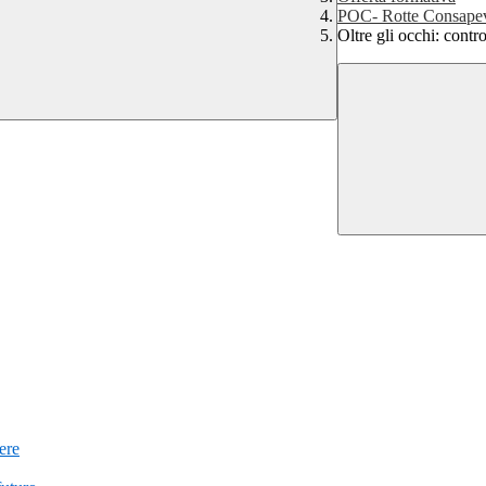
POC- Rotte Consapev
Oltre gli occhi: contro
iere