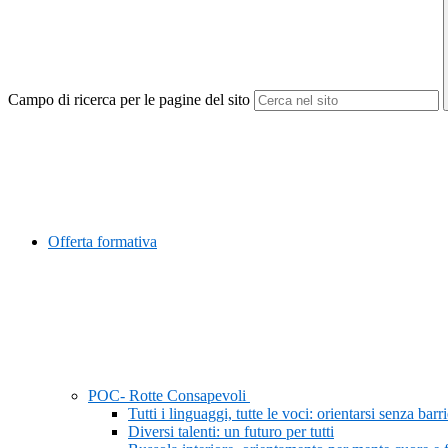
Campo di ricerca per le pagine del sito
Offerta formativa
POC- Rotte Consapevoli
Tutti i linguaggi, tutte le voci: orientarsi senza barr
Diversi talenti: un futuro per tutti