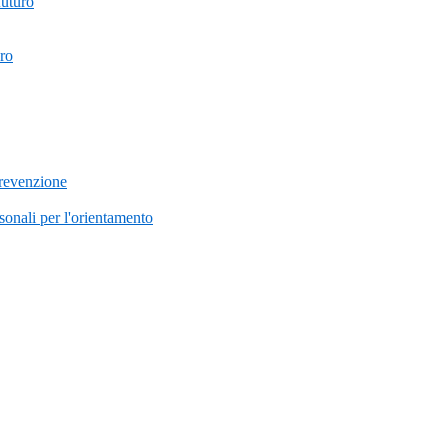
futuro
uro
prevenzione
onali per l'orientamento