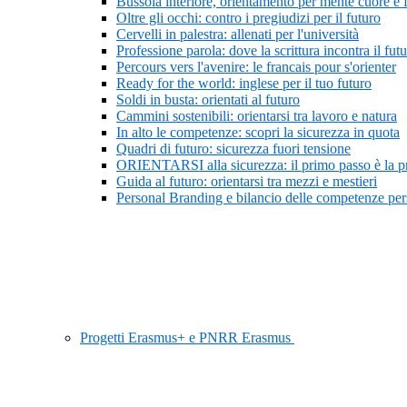
Bussola interiore, orientamento per mente cuore e 
Oltre gli occhi: contro i pregiudizi per il futuro
Cervelli in palestra: allenati per l'università
Professione parola: dove la scrittura incontra il fut
Percours vers l'avenire: le francais pour s'orienter
Ready for the world: inglese per il tuo futuro
Soldi in busta: orientati al futuro
Cammini sostenibili: orientarsi tra lavoro e natura
In alto le competenze: scopri la sicurezza in quota
Quadri di futuro: sicurezza fuori tensione
ORIENTARSI alla sicurezza: il primo passo è la 
Guida al futuro: orientarsi tra mezzi e mestieri
Personal Branding e bilancio delle competenze pers
Progetti Erasmus+ e PNRR Erasmus